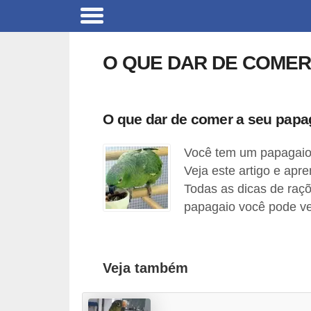
B
r
O QUE DAR DE COMER
i
n
q
O que dar de comer a seu papa
u
Você tem um papagaio
e
Veja este artigo e ap
d
Todas as dicas de raçõ
o
papagaio você pode ve
s
p
a
Veja também
r
a