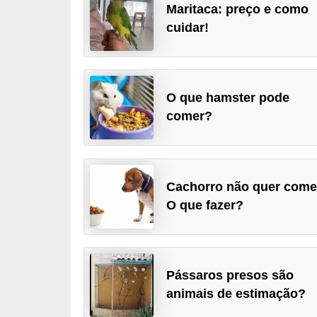
Maritaca: preço e como
p
cuidar!
e
t
s
O que hamster pode
C
comer?
o
m
p
r
Cachorro não quer come
O que fazer?
a
r
,
v
Pássaros presos são
e
animais de estimação?
n