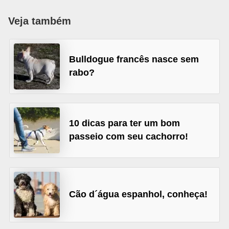
p
Veja também
e
t
s
Bulldogue francês nasce sem
rabo?
C
o
m
p
10 dicas para ter um bom
r
passeio com seu cachorro!
a
r
,
Cão d´água espanhol, conheça!
v
e
n