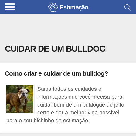
Estimação
B
r
i
n
CUIDAR DE UM BULLDOG
q
u
e
Como criar e cuidar de um bulldog?
d
o
Saiba todos os cuidados e
s
informações que você precisa para
p
cuidar bem de um buldogue do jeito
certo e dar a melhor vida possível
a
para o seu bichinho de estimação.
r
a