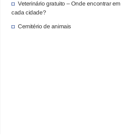
A
Veterinário gratuito – Onde encontrar em
n
cada cidade?
i
Cemitério de animais
m
a
i
s
d
e
e
s
t
i
m
a