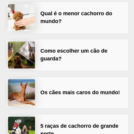
d
Qual é o menor cachorro do
e
mundo?
r
e
a
Como escolher um cão de
d
guarda?
o
t
a
r
Os cães mais caros do mundo!
F
i
l
5 raças de cachorro de grande
h
porte