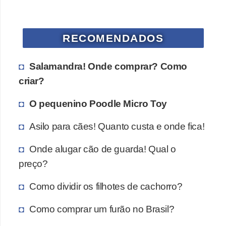
s
P
RECOMENDADOS
e
t
Salamandra! Onde comprar? Como
s
criar?
h
o
O pequenino Poodle Micro Toy
p
Asilo para cães! Quanto custa e onde fica!
s
Onde alugar cão de guarda! Qual o
P
preço?
e
t
Como dividir os filhotes de cachorro?
s
Como comprar um furão no Brasil?
|