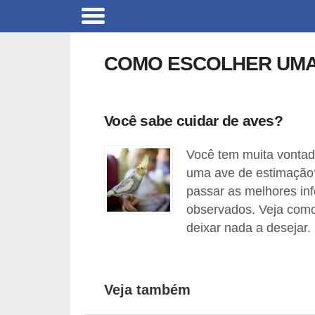
B
r
COMO ESCOLHER UMA
i
n
q
Você sabe cuidar de aves?
u
Você tem muita vontad
e
uma ave de estimação? 
d
passar as melhores in
o
observados. Veja como
s
deixar nada a desejar.
p
a
r
Veja também
a