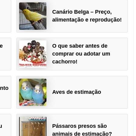
Canário Belga – Preço,
alimentação e reprodução!
e
O que saber antes de
comprar ou adotar um
cachorro!
anto
Aves de estimação
u
Pássaros presos são
animais de estimação?