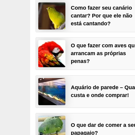
p
Como fazer seu canário
e
cantar? Por que ele não
t
está cantando?
s
C
O que fazer com aves qu
o
arrancam as próprias
penas?
m
p
r
Aquário de parede – Qu
a
custa e onde comprar!
r
,
v
e
O que dar de comer a se
papagaio?
n