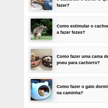
p
fazer?
e
t
s
Como estimular o cacho
a fazer fezes?
C
o
m
p
Como fazer uma cama d
pneu para cachorro?
r
a
r
,
Como fazer o gato dormi
v
na caminha?
e
n