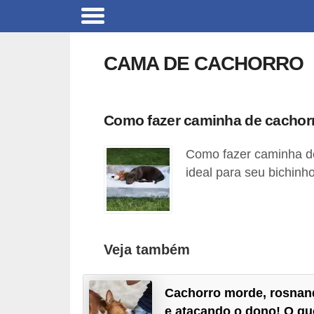
B
r
CAMA DE CACHORRO
i
n
q
Como fazer caminha de cachor
u
Como fazer caminha d
e
ideal para seu bichinh
d
o
s
p
Veja também
a
r
Cachorro morde, rosnan
a
e atacando o dono! O qu