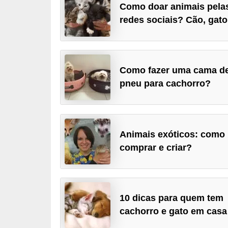
Como doar animais pela
p
redes sociais? Cão, gat
e
t
s
Como fazer uma cama d
C
pneu para cachorro?
o
m
p
r
Animais exóticos: como
comprar e criar?
a
r
,
v
10 dicas para quem tem
e
cachorro e gato em casa
n