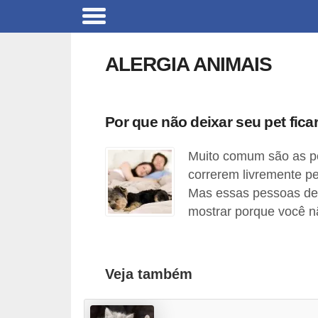
B
r
ALERGIA ANIMAIS
i
n
q
Por que não deixar seu pet fic
u
Muito comum são as p
e
correrem livremente pe
d
Mas essas pessoas dev
o
mostrar porque você n
s
p
a
Veja também
r
a