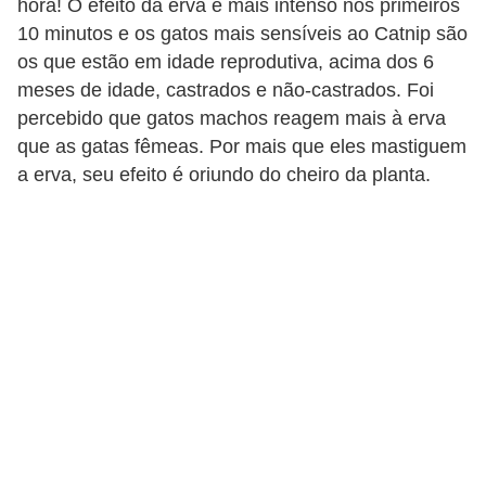
hora! O efeito da erva é mais intenso nos primeiros
p
10 minutos e os gatos mais sensíveis ao Catnip são
e
os que estão em idade reprodutiva, acima dos 6
t
meses de idade, castrados e não-castrados. Foi
s
percebido que gatos machos reagem mais à erva
que as gatas fêmeas. Por mais que eles mastiguem
C
a erva, seu efeito é oriundo do cheiro da planta.
o
m
p
r
a
r
,
v
e
n