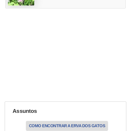
r
o
s
e
c
a
n
i
n
o
s
G
Assuntos
a
t
COMO ENCONTRAR A ERVA DOS GATOS
o