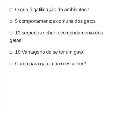
a
i
O que é gatificação de ambientes?
s
5 comportamentos comuns dos gatos
d
e
13 segredos sobre o comportamento dos
e
gatos
s
10 Vantagens de se ter um gato!
t
i
Cama para gato, como escolher?
m
a
ç
ã
o
R