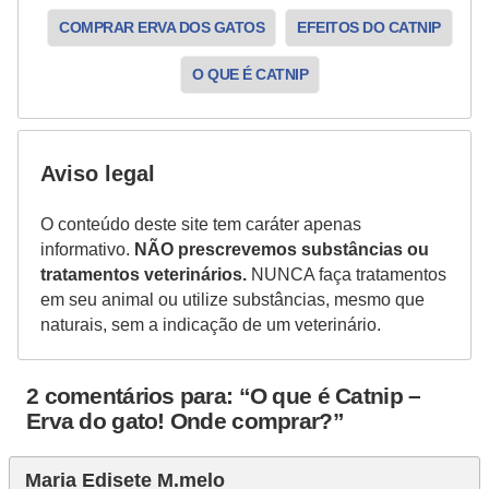
s
COMPRAR ERVA DOS GATOS
EFEITOS DO CATNIP
e
O QUE É CATNIP
f
e
l
Aviso legal
i
n
O conteúdo deste site tem caráter apenas
informativo.
NÃO prescrevemos substâncias ou
o
tratamentos veterinários.
NUNCA faça tratamentos
s
em seu animal ou utilize substâncias, mesmo que
naturais, sem a indicação de um veterinário.
P
e
2 comentários para: “O que é Catnip –
i
Erva do gato! Onde comprar?”
x
e
Maria Edisete M.melo