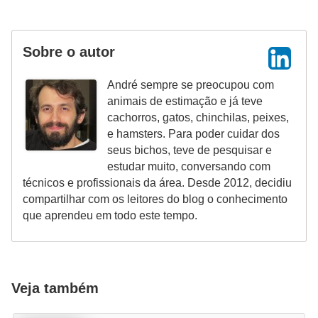
c
o
Sobre o autor
s
A
André sempre se preocupou com
animais de estimação e já teve
v
cachorros, gatos, chinchilas, peixes,
e
e hamsters. Para poder cuidar dos
s
seus bichos, teve de pesquisar e
estudar muito, conversando com
o
técnicos e profissionais da área. Desde 2012, decidiu
r
compartilhar com os leitores do blog o conhecimento
n
que aprendeu em todo este tempo.
a
m
e
Veja também
n
t