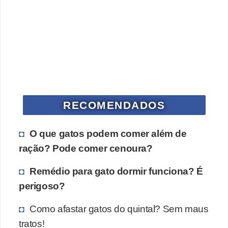
o
d
u
t
o
s
RECOMENDADOS
p
a
O que gatos podem comer além de
r
ração? Pode comer cenoura?
a
a
Remédio para gato dormir funciona? É
n
perigoso?
i
Como afastar gatos do quintal? Sem maus
m
tratos!