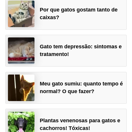
a
Por que gatos gostam tanto de
i
caixas?
s
C
ã
Gato tem depressão: sintomas e
tratamento!
e
s
,
c
Meu gato sumiu: quanto tempo é
a
normal? O que fazer?
c
h
o
Plantas venenosas para gatos e
r
cachorros! Tóxicas!