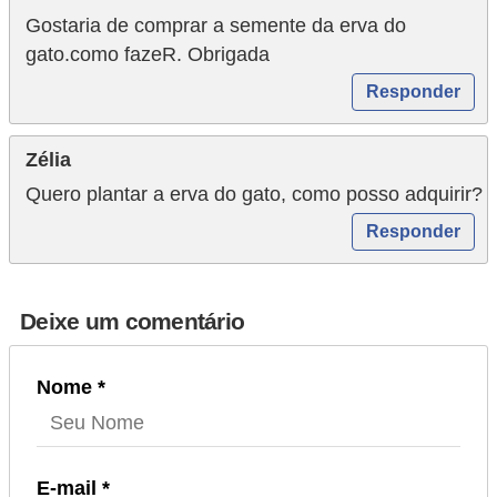
s
Gostaria de comprar a semente da erva do
o
gato.como fazeR. Obrigada
r
Responder
n
a
Zélia
m
Quero plantar a erva do gato, como posso adquirir?
e
Responder
n
t
a
Deixe um comentário
i
s
Nome *
R
é
p
E-mail *