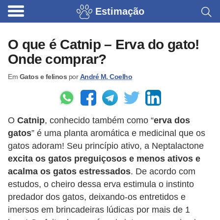
Estimação
B
r
O que é Catnip – Erva do gato!
i
Onde comprar?
n
Em
Gatos e felinos
por
André M. Coelho
q
u
e
O
Catnip
, conhecido também como “
erva dos
d
gatos
” é uma planta aromática e medicinal que os
o
gatos adoram! Seu princípio ativo, a Neptalactone
s
excita os gatos preguiçosos e menos ativos e
p
acalma os gatos estressados
. De acordo com
a
estudos, o cheiro dessa erva estimula o instinto
predador dos gatos, deixando-os entretidos e
r
imersos em brincadeiras lúdicas por mais de 1
a