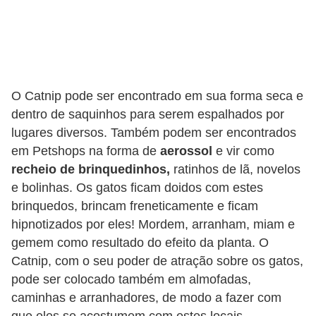
s
P
e
t
O Catnip pode ser encontrado em sua forma seca e
s
dentro de saquinhos para serem espalhados por
h
lugares diversos. Também podem ser encontrados
o
em Petshops na forma de
aerossol
e vir como
p
recheio de brinquedinhos,
ratinhos de lã, novelos
s
e bolinhas. Os gatos ficam doidos com estes
brinquedos, brincam freneticamente e ficam
P
hipnotizados por eles! Mordem, arranham, miam e
e
gemem como resultado do efeito da planta. O
t
Catnip, com o seu poder de atração sobre os gatos,
s
pode ser colocado também em almofadas,
|
caminhas e arranhadores, de modo a fazer com
que eles se acostumem com estes locais.