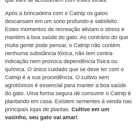
A
n
Após a brincadeira com o Catnip os gatos
i
descansam em um sono profundo e satisfeito.
m
Estes momentos de recreação aliviam o stress e
mantém a boa saúde do gato. Ao contrário do que
a
muita gente pode pensar, o Catnip não contém
i
nenhuma substância tóxica, não tem contra-
s
indicação nem provoca dependência física ou
d
química. O único cuidado que se deve ter com o
e
Catnip é a sua procedência. O cultivo sem
e
agrotóxicos é essencial para manter a boa saúde
s
do gato. Uma forma segura de consumir o Catnip é
plantando em casa. Existem sementes à venda nas
t
principais lojas de plantas.
Cultive em um
i
vasinho, seu gato vai amar!
m
a