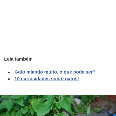
d
e
r
e
a
d
o
Leia também
t
a
Gato miando muito, o que pode ser?
r
10 curiosidades sobre gatos!
F
i
l
h