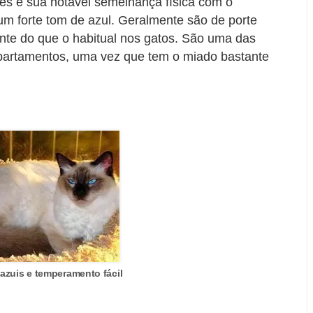
inês é sua notável semelhança física com o
m forte tom de azul. Geralmente são de porte
te do que o habitual nos gatos. São uma das
partamentos, uma vez que tem o miado bastante
azuis e temperamento fácil