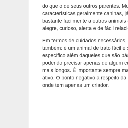
o
do que o de seus outros parentes. Mu
t
características geralmente caninas, j
e
bastante facilmente a outros animais
s
alegre, curioso, alerta e de fácil re
e
Em termos de cuidados necessários,
f
também: é um animal de trato fácil e
i
específico além daqueles que são bá
l
podendo precisar apenas de algum cu
mais longos. É importante sempre man
h
ativo. O ponto negativo a respeito da
o
onde tem apenas um criador.
t
i
n
h
o