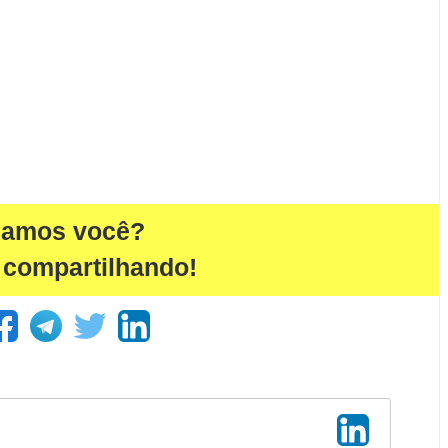
damos você?
 compartilhando!