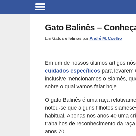
B
r
Gato Balinês – Conheça
i
Em
Gatos e felinos
por
André M. Coelho
n
q
u
Em um de nossos últimos artigos nó
e
cuidados específicos
para levarem u
d
inclusive mencionamos o Siamês, que
o
sobre o qual vamos falar hoje.
s
O gato Balinês é uma raça relativam
p
notou-se que alguns filhotes siames
a
habitual. Apenas nos anos 40 uma cr
r
trabalhos de reconhecimento da raça
a
anos 70.