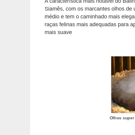
A característica mais notável do Bal
d
Siamês, com os marcantes olhos de u
médio e tem o caminhado mais elegan
e
raças felinas mais adequadas para a
r
mais suave
e
a
d
o
t
a
r
F
i
Olhos super 
l
h