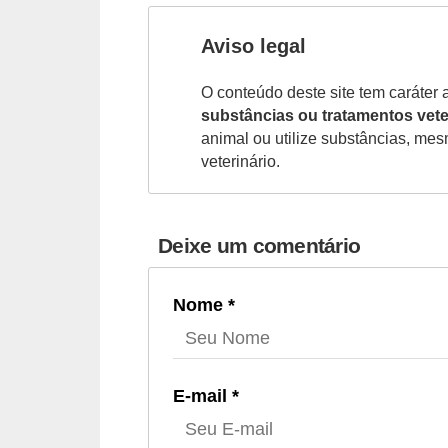
c
Aviso legal
o
s
O conteúdo deste site tem caráter 
A
substâncias ou tratamentos vete
animal ou utilize substâncias, me
v
veterinário.
e
s
o
Deixe um comentário
r
n
Nome *
a
m
e
E-mail *
n
t