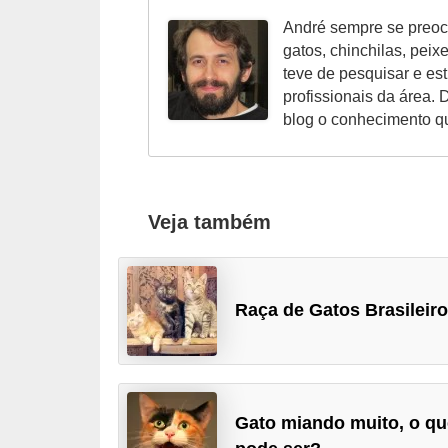
A
André sempre se preoc
n
gatos, chinchilas, peix
i
teve de pesquisar e es
m
profissionais da área. 
blog o conhecimento q
a
i
s
d
Veja também
e
e
s
Raça de Gatos Brasileiro
t
i
m
a
Gato miando muito, o qu