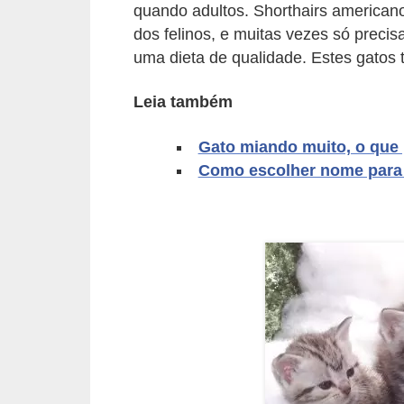
quando adultos. Shorthairs american
d
dos felinos, e muitas vezes só preci
e
uma dieta de qualidade. Estes gatos
r
Leia também
e
a
Gato miando muito, o que
d
Como escolher nome para
o
t
a
r
F
i
l
h