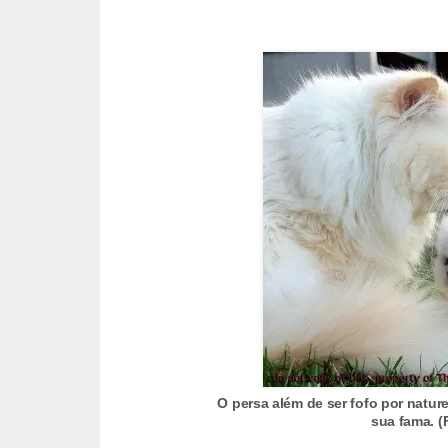
c
o
s
A
v
e
s
o
r
n
a
m
e
O persa além de ser fofo por natu
n
sua fama. (
t