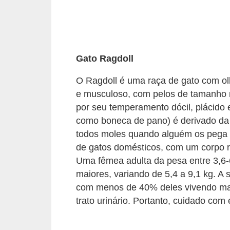
s
P
e
t
Gato Ragdoll
s
O Ragdoll é uma raça de gato com olh
h
e musculoso, com pelos de tamanho 
o
por seu temperamento dócil, plácido 
p
como boneca de pano) é derivado da 
s
todos moles quando alguém os pega 
de gatos domésticos, com um corpo ro
P
Uma fêmea adulta da pesa entre 3,6
e
maiores, variando de 5,4 a 9,1 kg. A
t
com menos de 40% deles vivendo mai
s
trato urinário. Portanto, cuidado com 
|