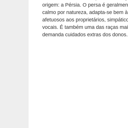
ç
origem: a Pérsia. O persa é geralme
ã
calmo por natureza, adapta-se bem 
o
afetuosos aos proprietários, simpátic
vocais. É também uma das raças mai
A
demanda cuidados extras dos donos.
n
i
m
a
i
s
e
x
ó
t
i