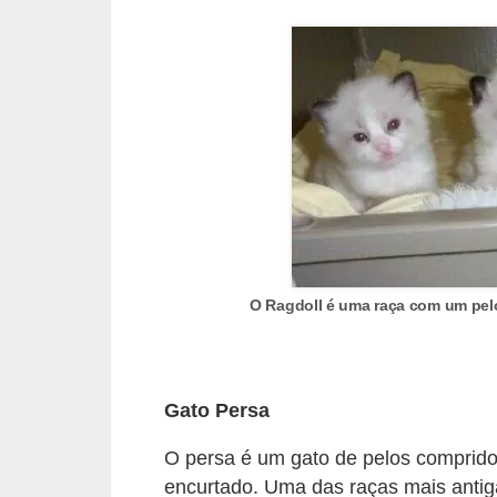
A
n
i
m
a
i
s
d
e
e
O Ragdoll é uma raça com um pel
s
t
i
Gato Persa
m
O persa é um gato de pelos comprido
a
encurtado. Uma das raças mais antig