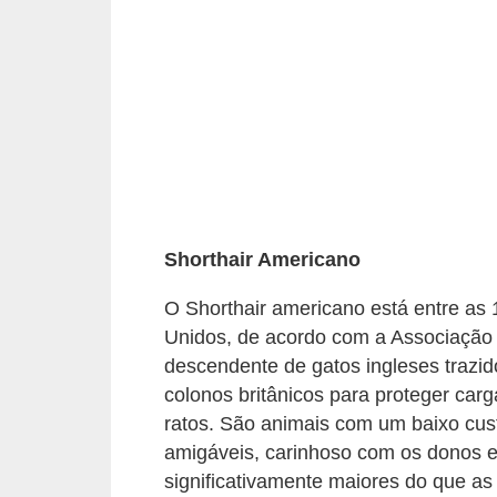
p
e
t
s
C
o
m
p
Shorthair Americano
r
O Shorthair americano está entre as
a
Unidos, de acordo com a Associação 
r
descendente de gatos ingleses trazid
,
colonos britânicos para proteger car
ratos. São animais com um baixo cu
v
amigáveis, carinhoso com os donos 
e
significativamente maiores do que as
n