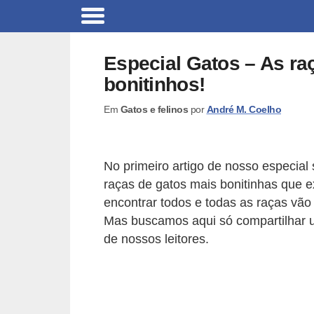
B
r
Especial Gatos – As ra
i
bonitinhos!
n
Em
Gatos e felinos
por
André M. Coelho
q
u
e
No primeiro artigo de nosso especia
d
raças de gatos mais bonitinhas que
o
encontrar todos e todas as raças vão 
s
Mas buscamos aqui só compartilhar u
de nossos leitores.
p
a
r
a