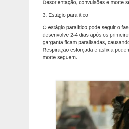
ç
Desorientação, convulsões e morte 
ã
3. Estágio paralítico
o
O estágio paralítico pode seguir o fa
A
desenvolve 2-4 dias após os primeir
n
garganta ficam paralisadas, causando
i
Respiração esforçada e asfixia podem 
m
morte seguem.
a
i
s
e
x
ó
t
i