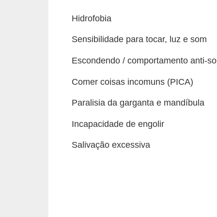
o
t
Hidrofobia
e
Sensibilidade para tocar, luz e som
s
Escondendo / comportamento anti-so
e
f
Comer coisas incomuns (PICA)
i
Paralisia da garganta e mandíbula
l
h
Incapacidade de engolir
o
Salivação excessiva
t
i
n
h
o