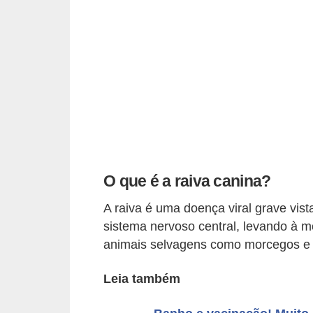
p
e
t
s
C
o
m
p
O que é a raiva canina?
r
a
A raiva é uma doença viral grave vi
r
sistema nervoso central, levando à m
animais selvagens como morcegos e 
,
v
Leia também
e
n