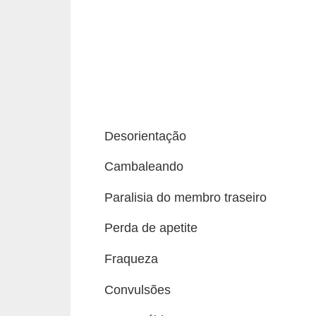
s
P
e
t
s
h
Desorientação
o
p
Cambaleando
s
Paralisia do membro traseiro
P
Perda de apetite
e
t
Fraqueza
s
Convulsões
|