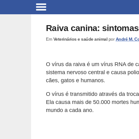
B
r
Raiva canina: sintomas
i
Em
Veterinários e saúde animal
por
André M. C
n
q
u
O vírus da raiva é um vírus RNA de ca
e
sistema nervoso central e causa poliof
d
cães, gatos e humanos.
o
O vírus é transmitido através da troc
s
Ela causa mais de 50.000 mortes hu
p
mundo a cada ano.
a
r
a