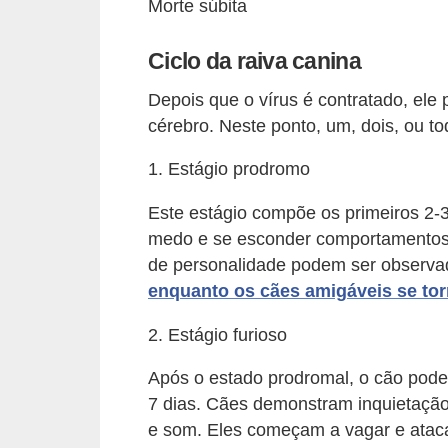
A
Morte súbita
n
Ciclo da raiva canina
i
m
Depois que o vírus é contratado, ele
a
cérebro. Neste ponto, um, dois, ou to
i
1. Estágio prodromo
s
d
Este estágio compõe os primeiros 2-
medo e se esconder comportamentos
e
de personalidade podem ser observad
e
enquanto os cães amigáveis ​​se to
s
t
2. Estágio furioso
i
Após o estado prodromal, o cão pode 
m
7 dias. Cães demonstram inquietação e
a
e som. Eles começam a vagar e ataca