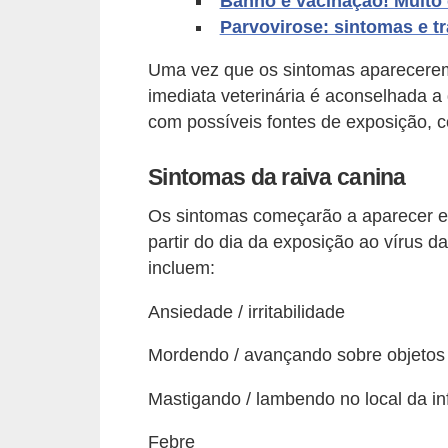
Banho e vacinação! Muito
d
Parvovirose: sintomas e t
e
Uma vez que os sintomas aparecerem,
r
imediata veterinária é aconselhada 
e
com possíveis fontes de exposição,
a
Sintomas da raiva canina
d
o
Os sintomas começarão a aparecer em
t
partir do dia da exposição ao vírus d
a
incluem:
r
Ansiedade / irritabilidade
F
Mordendo / avançando sobre objetos
i
l
Mastigando / lambendo no local da i
h
Febre