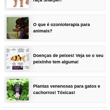
raça Sharpei?
a
ç
ã
O que é ozonioterapia para
o
animais?
e
a
l
i
Doenças de peixes! Veja se o seu
peixinho tem alguma!
m
e
n
t
Plantas venenosas para gatos e
a
cachorros! Tóxicas!
ç
ã