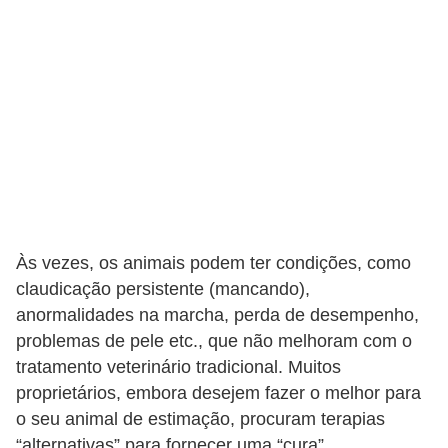
o
t
e
s
e
f
i
l
h
Às vezes, os animais podem ter condições, como
o
claudicação persistente (mancando),
t
anormalidades na marcha, perda de desempenho,
i
problemas de pele etc., que não melhoram com o
tratamento veterinário tradicional. Muitos
n
proprietários, embora desejem fazer o melhor para
h
o seu animal de estimação, procuram terapias
o
“alternativas” para fornecer uma “cura”.