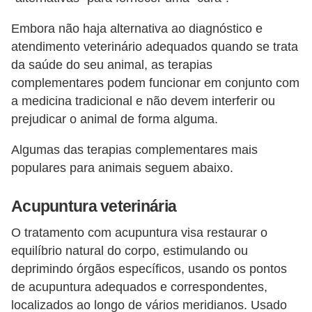
s
Embora não haja alternativa ao diagnóstico e
P
atendimento veterinário adequados quando se trata
e
da saúde do seu animal, as terapias
t
complementares podem funcionar em conjunto com
s
a medicina tradicional e não devem interferir ou
h
prejudicar o animal de forma alguma.
o
Algumas das terapias complementares mais
p
populares para animais seguem abaixo.
s
Acupuntura veterinária
P
e
O tratamento com acupuntura visa restaurar o
t
equilíbrio natural do corpo, estimulando ou
deprimindo órgãos específicos, usando os pontos
s
de acupuntura adequados e correspondentes,
|
localizados ao longo de vários meridianos. Usado