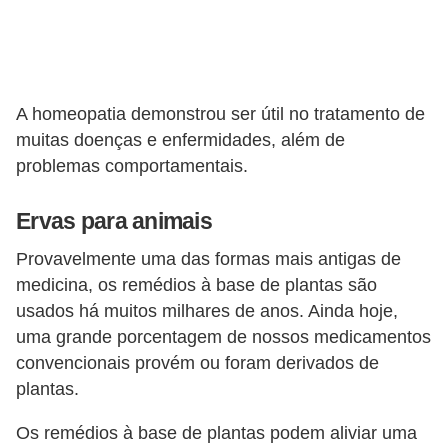
a
i
s
A homeopatia demonstrou ser útil no tratamento de
C
muitas doenças e enfermidades, além de
ã
problemas comportamentais.
e
s
Ervas para animais
,
Provavelmente uma das formas mais antigas de
c
medicina, os remédios à base de plantas são
a
usados ​​há muitos milhares de anos. Ainda hoje,
uma grande porcentagem de nossos medicamentos
c
convencionais provém ou foram derivados de
h
plantas.
o
r
Os remédios à base de plantas podem aliviar uma