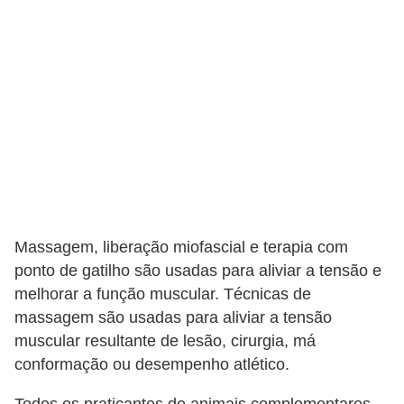
s
e
f
e
l
i
n
o
s
Massagem, liberação miofascial e terapia com
ponto de gatilho são usadas para aliviar a tensão e
P
melhorar a função muscular. Técnicas de
e
massagem são usadas para aliviar a tensão
i
muscular resultante de lesão, cirurgia, má
x
conformação ou desempenho atlético.
e
Todos os praticantes de animais complementares