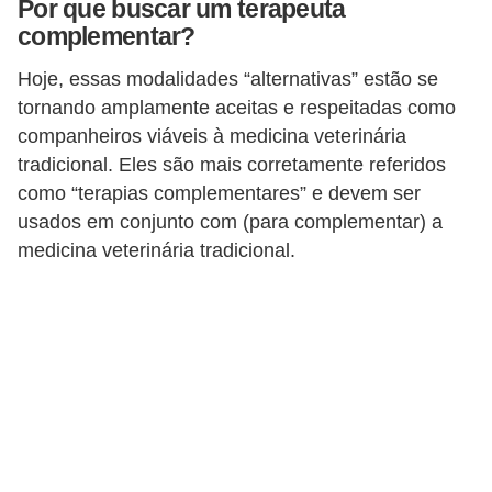
Por que buscar um terapeuta
p
complementar?
e
Hoje, essas modalidades “alternativas” estão se
t
tornando amplamente aceitas e respeitadas como
s
companheiros viáveis ​​à medicina veterinária
C
tradicional. Eles são mais corretamente referidos
o
como “terapias complementares” e devem ser
usados ​​em conjunto com (para complementar) a
m
medicina veterinária tradicional.
p
r
a
r
,
v
e
n