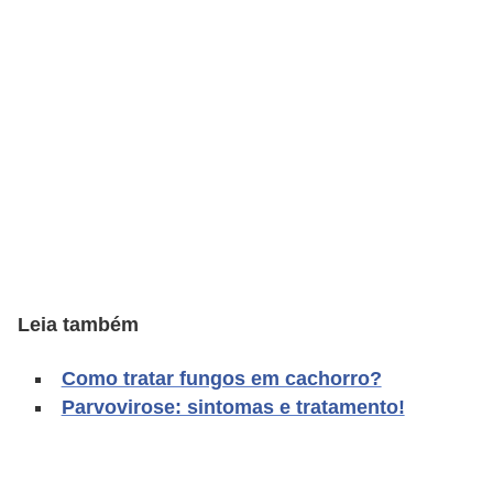
d
e
r
e
a
d
o
t
a
Leia também
r
F
Como tratar fungos em cachorro?
i
Parvovirose: sintomas e tratamento!
l
h