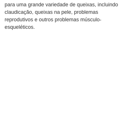
A
para uma grande variedade de queixas, incluindo
n
claudicação, queixas na pele, problemas
i
reprodutivos e outros problemas músculo-
m
esqueléticos.
a
i
s
d
e
e
s
t
i
m
a