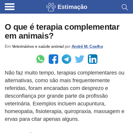
Estimação
B
r
O que é terapia complementar
i
em animais?
n
Em
Veterinários e saúde animal
por
André M. Coelho
q
u
e
Não faz muito tempo, terapias complementares ou
d
alternativas, como são mais frequentemente
o
referidas, foram encaradas com desprezo e
s
desconfiança por grande parte da profissão
p
veterinária. Exemplos incluem acupuntura,
a
homeopatia, fisioterapia, quiropraxia, massagem e
ervas para citar apenas alguns.
r
a