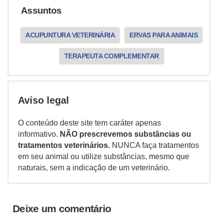
o
Assuntos
R
ACUPUNTURA VETERINÁRIA
ERVAS PARA ANIMAIS
a
ç
TERAPEUTA COMPLEMENTAR
a
s
d
Aviso legal
e
O conteúdo deste site tem caráter apenas
a
informativo.
NÃO prescrevemos substâncias ou
n
tratamentos veterinários.
NUNCA faça tratamentos
em seu animal ou utilize substâncias, mesmo que
i
naturais, sem a indicação de um veterinário.
m
a
i
Deixe um comentário
s