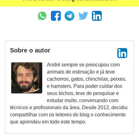
o
d
u
t
o
Sobre o autor
s
p
André sempre se preocupou com
animais de estimação e já teve
a
cachorros, gatos, chinchilas, peixes,
r
e hamsters. Para poder cuidar dos
a
seus bichos, teve de pesquisar e
estudar muito, conversando com
a
técnicos e profissionais da área. Desde 2012, decidiu
n
compartilhar com os leitores do blog o conhecimento
i
que aprendeu em todo este tempo.
m