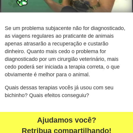
t
e
i
Se um problema subjacente não for diagnosticado,
s
as viagens regulares ao praticante de animais
e
apenas atrasarão a recuperação e custarão
a
dinheiro. Quanto mais cedo o problema for
n
diagnosticado por um cirurgião veterinário, mais
cedo poderá ser iniciada a terapia correta, o que
f
obviamente é melhor para o animal.
í
b
Quais dessas terapias vocês já usou com seu
i
bichinho? Quais efeitos conseguiu?
o
s
Ajudamos você?
P
Retribua compartilhando!
r