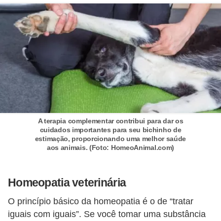
ç
ã
o
A
n
i
m
a
A terapia complementar contribui para dar os
i
cuidados importantes para seu bichinho de
estimação, proporcionando uma melhor saúde
s
aos animais. (Foto: HomeoAnimal.com)
e
x
Homeopatia veterinária
ó
t
O princípio básico da homeopatia é o de “tratar
i
iguais com iguais”. Se você tomar uma substância