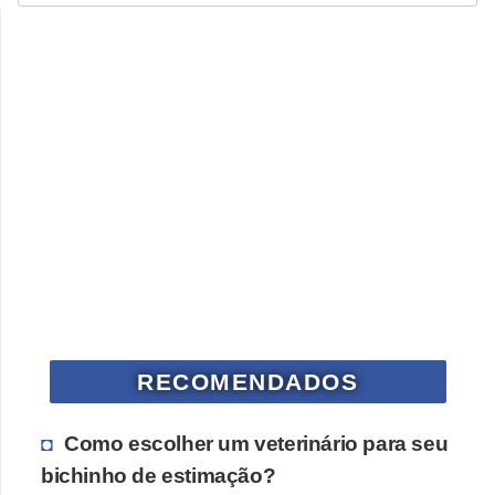
a
ú
d
e
a
n
i
m
a
l
RECOMENDADOS
Como escolher um veterinário para seu
bichinho de estimação?