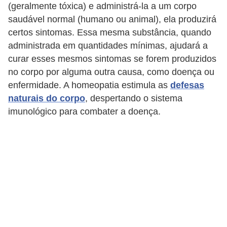
(geralmente tóxica) e administrá-la a um corpo
c
saudável normal (humano ou animal), ela produzirá
o
certos sintomas. Essa mesma substância, quando
s
administrada em quantidades mínimas, ajudará a
A
curar esses mesmos sintomas se forem produzidos
no corpo por alguma outra causa, como doença ou
v
enfermidade. A homeopatia estimula as
defesas
e
naturais do corpo
, despertando o sistema
s
imunológico para combater a doença.
o
r
n
a
m
e
n
t