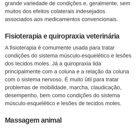
r
grande variedade de condições e, geralmente, sem
muitos dos efeitos colaterais indesejados
o
associados aos medicamentos convencionais.
s
e
Fisioterapia e quiropraxia veterinária
c
A fisioterapia é comumente usada para tratar
a
condições do sistema músculo-esquelético e lesões
n
dos tecidos moles. Já a quiropraxia lida
i
principalmente com a coluna e a relação da coluna
n
com o sistema nervoso. É muito útil para tratar
o
problemas de mobilidade, marcha, claudicação,
s
desempenho, bem como condições do sistema
músculo-esquelético e lesões de tecidos moles.
G
a
Massagem animal
t
o