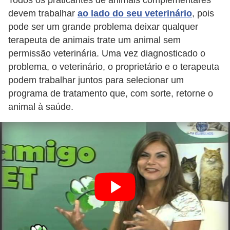
s
devem trabalhar
ao lado do seu veterinário
, pois
o
pode ser um grande problema deixar qualquer
r
terapeuta de animais trate um animal sem
n
permissão veterinária. Uma vez diagnosticado o
a
problema, o veterinário, o proprietário e o terapeuta
m
podem trabalhar juntos para selecionar um
programa de tratamento que, com sorte, retorne o
e
animal à saúde.
n
t
a
i
s
R
é
p