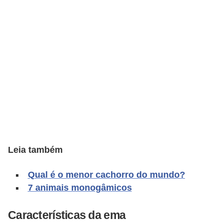
o
t
e
s
e
f
i
l
h
o
Leia também
t
i
Qual é o menor cachorro do mundo?
n
7 animais monogâmicos
h
o
Características da ema