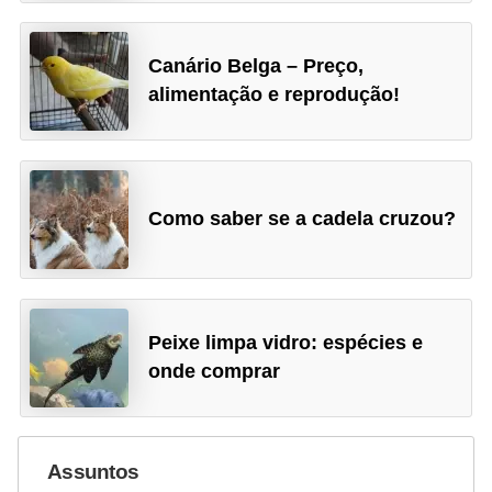
a
ç
Canário Belga – Preço,
ã
alimentação e reprodução!
o
e
a
l
Como saber se a cadela cruzou?
i
m
e
Peixe limpa vidro: espécies e
n
onde comprar
t
a
ç
Assuntos
ã