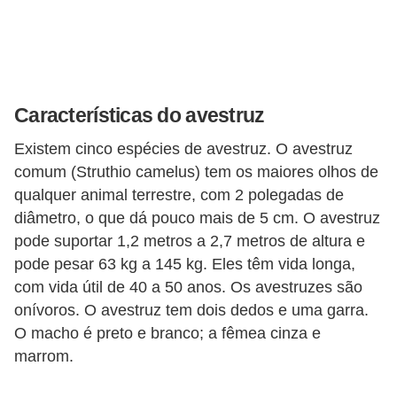
d
e
r
e
Características do avestruz
a
Existem cinco espécies de avestruz. O avestruz
d
comum (Struthio camelus) tem os maiores olhos de
o
qualquer animal terrestre, com 2 polegadas de
t
diâmetro, o que dá pouco mais de 5 cm. O avestruz
a
pode suportar 1,2 metros a 2,7 metros de altura e
r
pode pesar 63 kg a 145 kg. Eles têm vida longa,
com vida útil de 40 a 50 anos. Os avestruzes são
F
onívoros. O avestruz tem dois dedos e uma garra.
i
O macho é preto e branco; a fêmea cinza e
l
marrom.
h