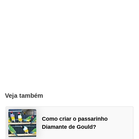
a
i
s
d
e
e
s
t
i
m
a
Veja também
ç
ã
Como criar o passarinho
o
Diamante de Gould?
R