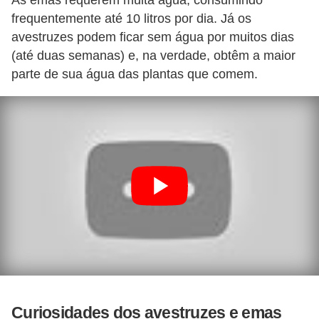
As emas requerem muita água, consumindo
s
frequentemente até 10 litros por dia. Já os
o
avestruzes podem ficar sem água por muitos dias
r
(até duas semanas) e, na verdade, obtêm a maior
n
parte de sua água das plantas que comem.
a
m
e
n
t
a
i
s
R
é
p
Curiosidades dos avestruzes e emas