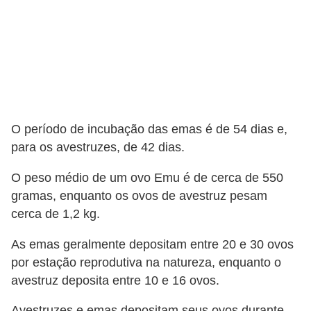
a
i
s
C
ã
O período de incubação das emas é de 54 dias e,
e
para os avestruzes, de 42 dias.
s
,
O peso médio de um ovo Emu é de cerca de 550
c
gramas, enquanto os ovos de avestruz pesam
a
cerca de 1,2 kg.
c
As emas geralmente depositam entre 20 e 30 ovos
h
por estação reprodutiva na natureza, enquanto o
o
avestruz deposita entre 10 e 16 ovos.
r
Avestruzes e emas depositam seus ovos durante