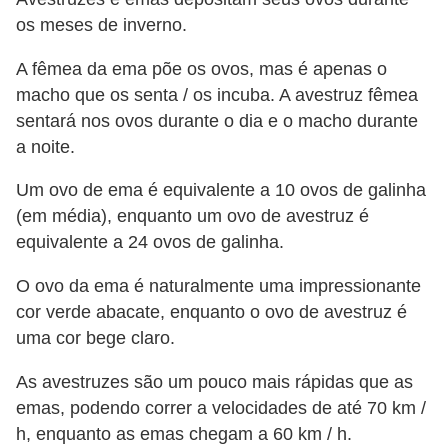
r
os meses de inverno.
o
A fêmea da ema põe os ovos, mas é apenas o
s
macho que os senta / os incuba. A avestruz fêmea
e
sentará nos ovos durante o dia e o macho durante
c
a noite.
a
n
Um ovo de ema é equivalente a 10 ovos de galinha
(em média), enquanto um ovo de avestruz é
i
equivalente a 24 ovos de galinha.
n
o
O ovo da ema é naturalmente uma impressionante
s
cor verde abacate, enquanto o ovo de avestruz é
uma cor bege claro.
G
a
As avestruzes são um pouco mais rápidas que as
emas, podendo correr a velocidades de até 70 km /
t
h, enquanto as emas chegam a 60 km / h.
o