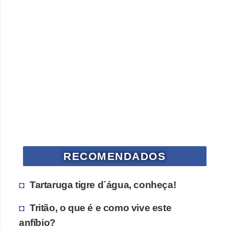
a
ú
d
e
a
n
i
m
a
l
RECOMENDADOS
Tartaruga tigre d´água, conheça!
Tritão, o que é e como vive este
anfíbio?