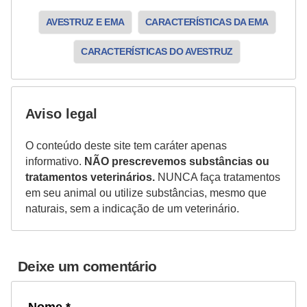
o
AVESTRUZ E EMA
CARACTERÍSTICAS DA EMA
R
CARACTERÍSTICAS DO AVESTRUZ
a
ç
a
Aviso legal
s
d
O conteúdo deste site tem caráter apenas
e
informativo.
NÃO prescrevemos substâncias ou
tratamentos veterinários.
NUNCA faça tratamentos
a
em seu animal ou utilize substâncias, mesmo que
n
naturais, sem a indicação de um veterinário.
i
m
a
Deixe um comentário
i
s
Nome *