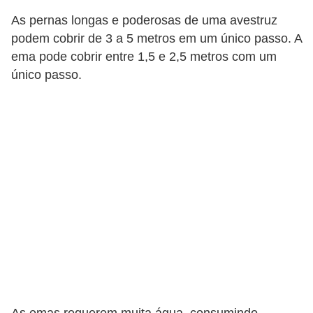
s
As pernas longas e poderosas de uma avestruz
e
podem cobrir de 3 a 5 metros em um único passo. A
ema pode cobrir entre 1,5 e 2,5 metros com um
f
único passo.
e
l
i
n
o
s
P
e
i
x
e