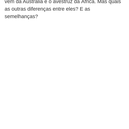
vem da Austrália e o avestruz da África. Mas quais
p
as outras diferenças entre eles? E as
e
semelhanças?
t
s
C
o
m
p
r
a
r
,
v
e
n