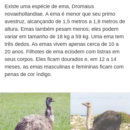
s
Existe uma espécie de ema, Dromaius
novaehollandiae. A ema é menor que seu primo
P
avestruz, alcançando de 1,5 metros a 1,8 metros de
e
altura. Emas também pesam menos; eles podem
t
variar em tamanho de 18 kg a 59 kg. Uma ema tem
s
três dedos. As emas vivem apenas cerca de 10 a
h
20 anos. Filhotes de ema eclodem com listras em
o
seus corpos. Eles ficam dourados e, em 12 a 14
p
meses, as emas masculinas e femininas ficam com
penas de cor índigo.
s
P
e
t
s
|