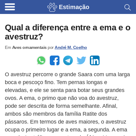
Estimação
B
r
Qual a diferença entre a ema e o
i
avestruz?
n
Em
Aves ornamentais
por
André M. Coelho
q
u
e
O avestruz percorre o grande Saara com uma larga
d
boca e pescoço fino. Tem pernas longas e
o
elevadas, e ele se senta para botar seus grandes
s
ovos. A ema, o primo que não voa do avestruz,
p
pode ser descrita de forma semelhante. Afinal,
a
ambos são membros da família Ratite dos
pássaros. Em termos de aves maiores, o avestruz
r
ocupa o primeiro lugar e a ema, a segunda. A ema
a