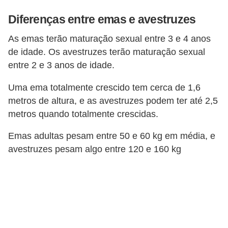
c
Diferenças entre emas e avestruzes
o
s
As emas terão maturação sexual entre 3 e 4 anos
de idade. Os avestruzes terão maturação sexual
A
entre 2 e 3 anos de idade.
v
Uma ema totalmente crescido tem cerca de 1,6
e
metros de altura, e as avestruzes podem ter até 2,5
s
metros quando totalmente crescidas.
o
r
Emas adultas pesam entre 50 e 60 kg em média, e
avestruzes pesam algo entre 120 e 160 kg
n
a
m
e
n
t