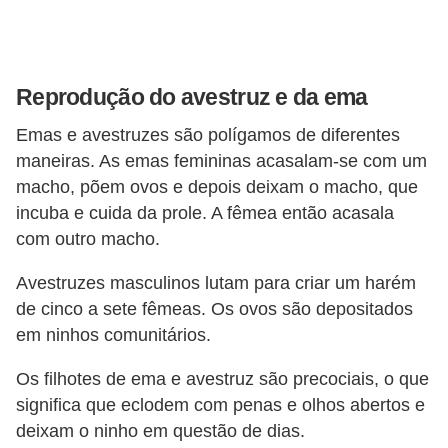
ç
ã
o
Reprodução do avestruz e da ema
A
n
Emas e avestruzes são polígamos de diferentes
maneiras. As emas femininas acasalam-se com um
i
macho, põem ovos e depois deixam o macho, que
m
incuba e cuida da prole. A fêmea então acasala
a
com outro macho.
i
Avestruzes masculinos lutam para criar um harém
s
de cinco a sete fêmeas. Os ovos são depositados
e
em ninhos comunitários.
x
ó
Os filhotes de ema e avestruz são precociais, o que
t
significa que eclodem com penas e olhos abertos e
deixam o ninho em questão de dias.
i