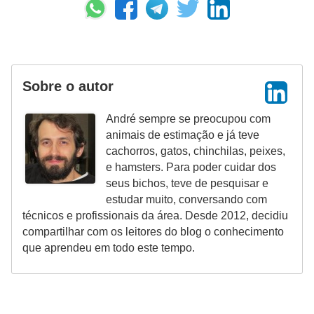
o
d
u
t
Sobre o autor
o
André sempre se preocupou com
s
animais de estimação e já teve
p
cachorros, gatos, chinchilas, peixes,
a
e hamsters. Para poder cuidar dos
seus bichos, teve de pesquisar e
r
estudar muito, conversando com
a
técnicos e profissionais da área. Desde 2012, decidiu
a
compartilhar com os leitores do blog o conhecimento
que aprendeu em todo este tempo.
n
i
m