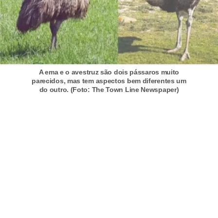
A
n
i
m
a
A ema e o avestruz são dois pássaros muito
i
parecidos, mas tem aspectos bem diferentes um
s
do outro. (Foto: The Town Line Newspaper)
d
e
e
s
t
i
m
a