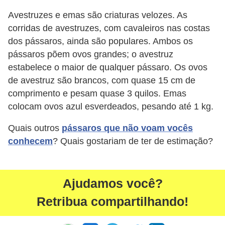
t
Avestruzes e emas são criaturas velozes. As
e
corridas de avestruzes, com cavaleiros nas costas
i
dos pássaros, ainda são populares. Ambos os
s
pássaros põem ovos grandes; o avestruz
estabelece o maior de qualquer pássaro. Os ovos
e
de avestruz são brancos, com quase 15 cm de
a
comprimento e pesam quase 3 quilos. Emas
n
colocam ovos azul esverdeados, pesando até 1 kg.
f
Quais outros
pássaros que não voam vocês
í
conhecem
? Quais gostariam de ter de estimação?
b
i
o
Ajudamos você?
s
Retribua compartilhando!
P
r