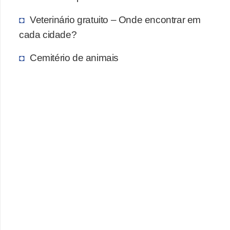
A
n
Veterinário gratuito – Onde encontrar em
i
cada cidade?
m
Cemitério de animais
a
i
s
d
e
e
s
t
i
m
a