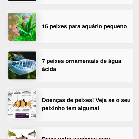
d
e
15 peixes para aquário pequeno
r
e
a
d
7 peixes ornamentais de água
o
ácida
t
a
r
Doenças de peixes! Veja se o seu
F
peixinho tem alguma!
i
l
h