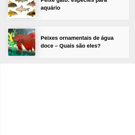
Peixe gato: espécies para
o
aquário
t
e
s
Peixes ornamentais de água
e
doce – Quais são eles?
f
i
l
h
o
t
i
n
h
o