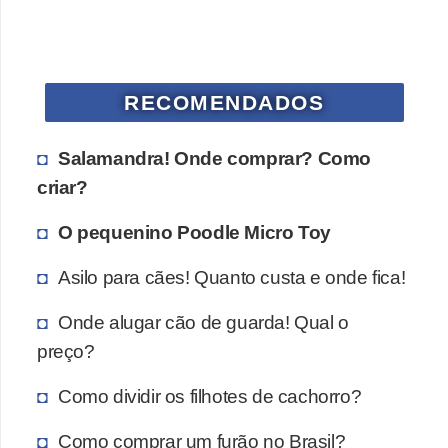
s
P
e
RECOMENDADOS
t
s
Salamandra! Onde comprar? Como
h
criar?
o
p
O pequenino Poodle Micro Toy
s
Asilo para cães! Quanto custa e onde fica!
P
Onde alugar cão de guarda! Qual o
e
preço?
t
s
Como dividir os filhotes de cachorro?
|
Como comprar um furão no Brasil?