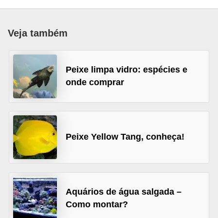
p
e
Veja também
t
s
Peixe limpa vidro: espécies e
C
onde comprar
o
m
p
r
Peixe Yellow Tang, conheça!
a
r
,
v
Aquários de água salgada –
e
Como montar?
n