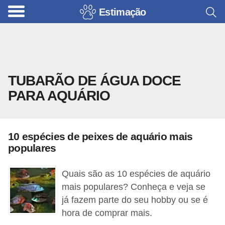
Estimação
B
r
i
n
TUBARÃO DE ÁGUA DOCE
q
PARA AQUÁRIO
u
e
d
10 espécies de peixes de aquário mais
o
populares
s
p
Quais são as 10 espécies de aquário
a
mais populares? Conheça e veja se
já fazem parte do seu hobby ou se é
r
hora de comprar mais.
a