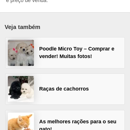
e preço de venda.
p
e
t
Veja também
s
C
Poodle Micro Toy – Comprar e
o
vender! Muitas fotos!
m
p
r
a
Raças de cachorros
r
,
v
e
As melhores rações para o seu
n
gato!