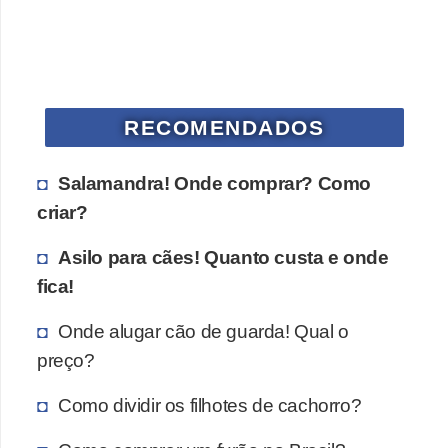
s
P
e
t
RECOMENDADOS
s
h
Salamandra! Onde comprar? Como
o
criar?
p
Asilo para cães! Quanto custa e onde
s
fica!
P
e
Onde alugar cão de guarda! Qual o
preço?
t
s
Como dividir os filhotes de cachorro?
|