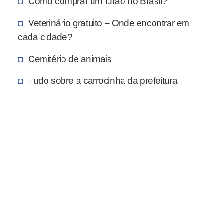
Como comprar um furão no Brasil?
A
n
Veterinário gratuito – Onde encontrar em
i
cada cidade?
m
Cemitério de animais
a
i
Tudo sobre a carrocinha da prefeitura
s
d
e
e
s
t
i
m
a