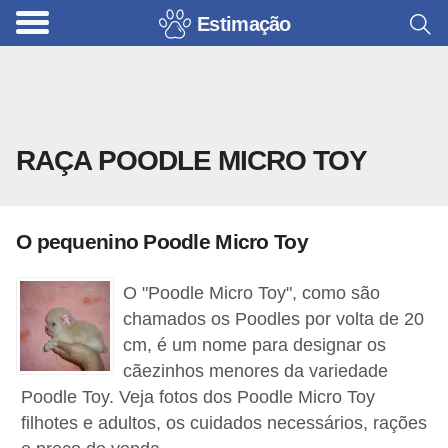
Estimação
B
r
i
n
RAÇA POODLE MICRO TOY
q
u
e
O pequenino Poodle Micro Toy
d
o
O "Poodle Micro Toy", como são
s
chamados os Poodles por volta de 20
p
cm, é um nome para designar os
cãezinhos menores da variedade
a
Poodle Toy. Veja fotos dos Poodle Micro Toy
r
filhotes e adultos, os cuidados necessários, rações
a