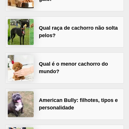
d
e
r
Qual raça de cachorro não solta
e
pelos?
a
d
o
Qual é o menor cachorro do
t
mundo?
a
r
F
American Bully: filhotes, tipos e
i
personalidade
l
h