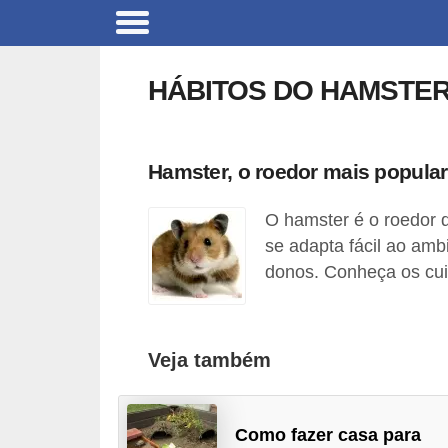
B
r
HÁBITOS DO HAMSTE
i
n
q
Hamster, o roedor mais popular
u
O hamster é o roedor 
e
se adapta fácil ao amb
d
donos. Conheça os cui
o
s
p
Veja também
a
r
a
Como fazer casa para