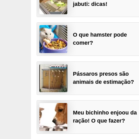
jabuti: dicas!
p
e
t
s
O que hamster pode
comer?
C
o
m
p
Pássaros presos são
r
animais de estimação?
a
r
,
Meu bichinho enjoou da
v
ração! O que fazer?
e
n