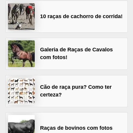
d
10 raças de cachorro de corrida!
e
r
e
a
Galeria de Raças de Cavalos
d
com fotos!
o
t
a
Cão de raça pura? Como ter
r
certeza?
F
i
l
h
Raças de bovinos com fotos