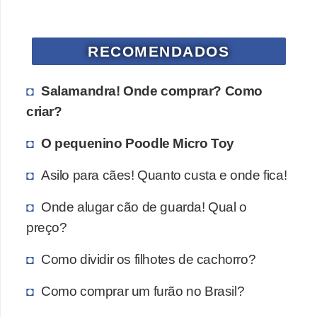
s
P
RECOMENDADOS
e
t
Salamandra! Onde comprar? Como
s
criar?
h
o
O pequenino Poodle Micro Toy
p
Asilo para cães! Quanto custa e onde fica!
s
Onde alugar cão de guarda! Qual o
P
preço?
e
t
Como dividir os filhotes de cachorro?
s
Como comprar um furão no Brasil?
|