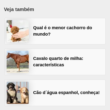
p
Veja também
e
t
s
Qual é o menor cachorro do
mundo?
C
o
m
p
Cavalo quarto de milha:
r
características
a
r
,
Cão d´água espanhol, conheça!
v
e
n