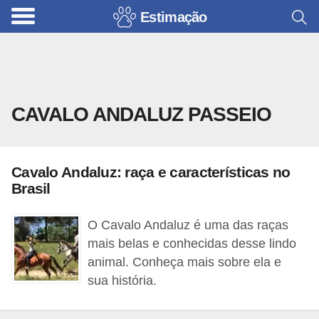
Estimação
B
r
i
n
CAVALO ANDALUZ PASSEIO
q
u
e
Cavalo Andaluz: raça e características no
d
Brasil
o
s
O Cavalo Andaluz é uma das raças
p
mais belas e conhecidas desse lindo
animal. Conheça mais sobre ela e
a
sua história.
r
a