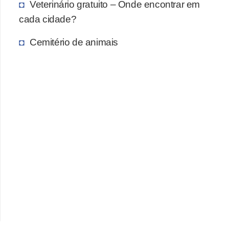
A
Veterinário gratuito – Onde encontrar em
n
cada cidade?
i
Cemitério de animais
m
a
i
s
d
e
e
s
t
i
m
a