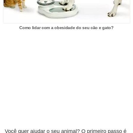
A
n
i
m
Como lidar com a obesidade do seu cão e gato?
a
i
s
d
e
e
s
t
i
m
a
Você quer ajudar o seu animal? O primeiro passo é