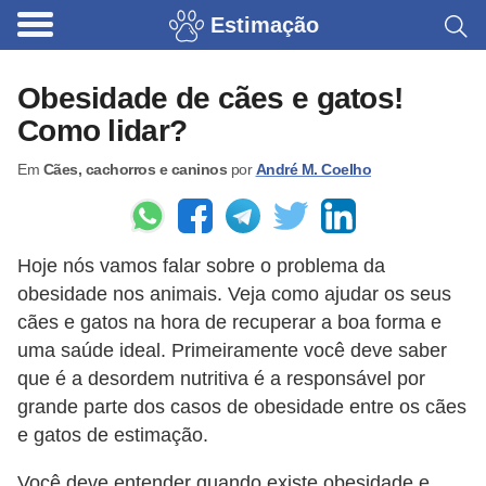
Estimação
B
r
Obesidade de cães e gatos!
i
Como lidar?
n
Em
Cães, cachorros e caninos
por
André M. Coelho
q
u
e
Hoje nós vamos falar sobre o problema da
d
obesidade nos animais. Veja como ajudar os seus
o
cães e gatos na hora de recuperar a boa forma e
s
uma saúde ideal. Primeiramente você deve saber
p
que é a desordem nutritiva é a responsável por
a
grande parte dos casos de obesidade entre os cães
e gatos de estimação.
r
a
Você deve entender quando existe obesidade e