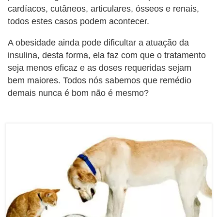
s
cardíacos, cutâneos, articulares, ósseos e renais,
todos estes casos podem acontecer.
P
e
A obesidade ainda pode dificultar a atuação da
t
insulina, desta forma, ela faz com que o tratamento
seja menos eficaz e as doses requeridas sejam
s
bem maiores. Todos nós sabemos que remédio
h
demais nunca é bom não é mesmo?
o
p
s
P
e
t
s
|