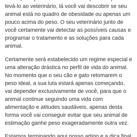
ç
levá-lo ao veterinário, lá você vai descobrir se seu
ã
animal está no quadro de obesidade ou apenas um
o
pouco acima do peso. O seu veterinário junto de
você certamente vai detectar as possíveis causas e
A
programar o tratamento e as soluções para cada
n
animal.
i
m
Certamente será estabelecido um regime especial e
uma alteração drástica no perfil de vida do animal.
a
No momento que o seu cão e gato retomarem o
i
peso ideal, a sua luta estará apenas começando,
s
vai depender exclusivamente de você, para que o
e
animal continue seguindo uma vida com
x
alimentação e atitudes saudáveis, apenas desta
ó
forma você vai conseguir evitar que seu animal de
estimação ganhe peso exageradamente outra vez.
t
i
Estamos terminando aqui nosso artigo e a dica final