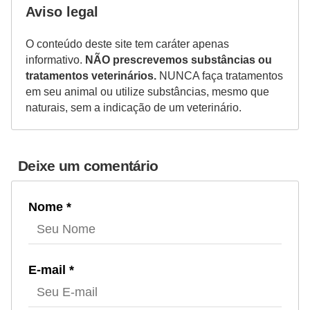
t
Aviso legal
e
O conteúdo deste site tem caráter apenas
i
informativo.
NÃO prescrevemos substâncias ou
s
tratamentos veterinários.
NUNCA faça tratamentos
em seu animal ou utilize substâncias, mesmo que
e
naturais, sem a indicação de um veterinário.
a
n
f
Deixe um comentário
í
b
Nome *
i
o
s
E-mail *
P
r