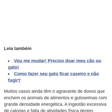
d
e
r
e
a
d
Leia também
o
t
Vou me mudar! Preciso doar meu cão ou
a
gato!
Como fazer seu gato ficar caseiro e não
r
fugir?
F
Muitos casos ainda têm o agravante de donos que
i
enchem os animais de alimentos e guloseimas com
l
grande densidade energética. A ingestão excessiva
h
de calorias e falta de atividades física destes