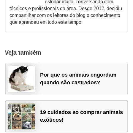
estudar muito, conversando com
r
técnicos e profissionais da área. Desde 2012, decidiu
o
compartilhar com os leitores do blog o conhecimento
s
que aprendeu em todo este tempo.
e
c
a
Veja também
n
i
n
Por que os animais engordam
quando são castrados?
o
s
G
19 cuidados ao comprar animais
a
exóticos!
t
o