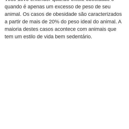
p
quando é apenas um excesso de peso de seu
e
animal. Os casos de obesidade são caracterizados
t
a partir de mais de 20% do peso ideal do animal. A
maioria destes casos acontece com animais que
s
tem um estilo de vida bem sedentário.
C
o
m
p
r
a
r
,
v
e
n