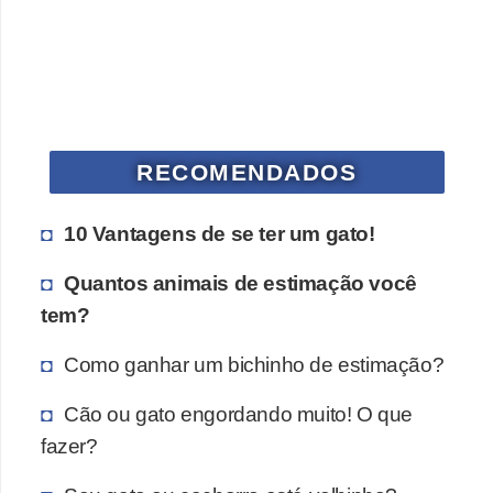
a
i
s
d
e
e
RECOMENDADOS
s
t
10 Vantagens de se ter um gato!
i
Quantos animais de estimação você
m
tem?
a
ç
Como ganhar um bichinho de estimação?
ã
Cão ou gato engordando muito! O que
o
fazer?
R