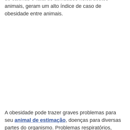
o
animais, geram um alto índice de caso de
t
obesidade entre animais.
e
s
e
f
i
l
h
o
t
i
n
A obesidade pode trazer graves problemas para
h
seu
animal de estimação
, doenças para diversas
o
partes do organismo. Problemas respiratórios,