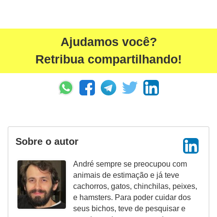
a
i
Ajudamos você?
s
Retribua compartilhando!
C
ã
e
s
,
c
Sobre o autor
a
c
André sempre se preocupou com
animais de estimação e já teve
h
cachorros, gatos, chinchilas, peixes,
o
e hamsters. Para poder cuidar dos
r
seus bichos, teve de pesquisar e