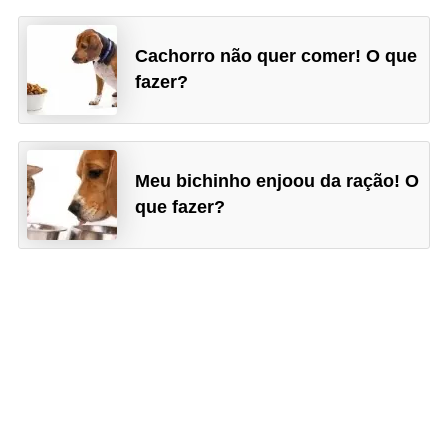
s
e
Cachorro não quer comer! O que
f
fazer?
e
l
i
Meu bichinho enjoou da ração! O
n
que fazer?
o
s
P
e
i
x
e