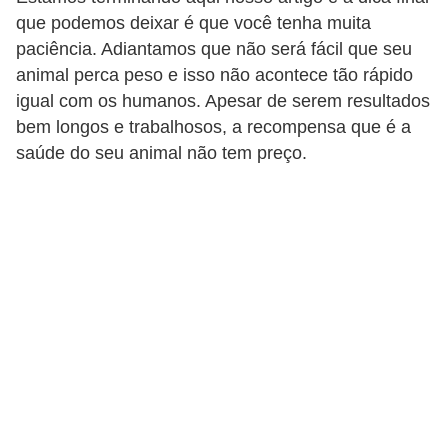
c
que podemos deixar é que você tenha muita
o
paciência. Adiantamos que não será fácil que seu
animal perca peso e isso não acontece tão rápido
s
igual com os humanos. Apesar de serem resultados
A
bem longos e trabalhosos, a recompensa que é a
v
saúde do seu animal não tem preço.
e
s
o
r
n
a
m
e
n
t