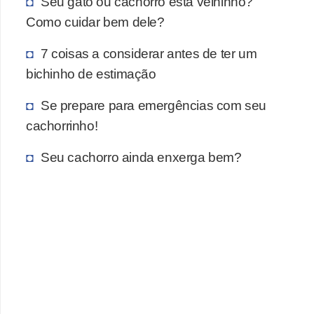
Seu gato ou cachorro está velhinho?
a
Como cuidar bem dele?
ç
ã
7 coisas a considerar antes de ter um
o
bichinho de estimação
e
Se prepare para emergências com seu
a
cachorrinho!
l
i
Seu cachorro ainda enxerga bem?
m
e
n
t
a
ç
ã