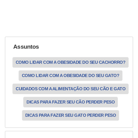
s
o
r
n
a
Assuntos
m
e
COMO LIDAR COM A OBESIDADE DO SEU CACHORRO?
n
t
COMO LIDAR COM A OBESIDADE DO SEU GATO?
a
CUIDADOS COM A ALIMENTAÇÃO DO SEU CÃO E GATO
i
DICAS PARA FAZER SEU CÃO PERDER PESO
s
R
DICAS PARA FAZER SEU GATO PERDER PESO
é
p