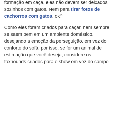
formação em caça, eles não devem ser deixados
c
sozinhos com gatos. Nem para
tirar fotos de
o
cachorros com gatos
, ok?
s
Como eles foram criados para caçar, nem sempre
A
se saem bem em um ambiente doméstico,
v
desejando a emoção da perseguição, em vez do
e
conforto do sofá, por isso, se for um animal de
s
estimação que você deseja, considere os
foxhounds criados para o show em vez do campo.
o
r
n
a
m
e
n
t