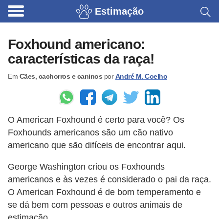
Estimação
B
r
Foxhound americano:
i
características da raça!
n
Em
Cães, cachorros e caninos
por
André M. Coelho
q
u
e
O American Foxhound é certo para você? Os
d
Foxhounds americanos são um cão nativo
o
americano que são difíceis de encontrar aqui.
s
George Washington criou os Foxhounds
p
americanos e às vezes é considerado o pai da raça.
a
O American Foxhound é de bom temperamento e
r
se dá bem com pessoas e outros animais de
a
estimação.