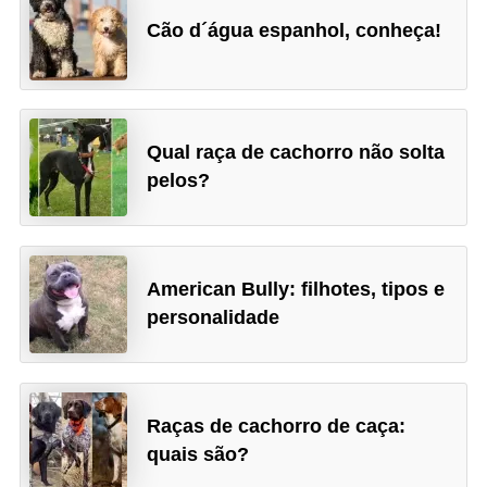
a
Cão d´água espanhol, conheça!
ç
ã
o
e
Qual raça de cachorro não solta
a
pelos?
l
i
m
American Bully: filhotes, tipos e
e
personalidade
n
t
a
Raças de cachorro de caça:
ç
quais são?
ã