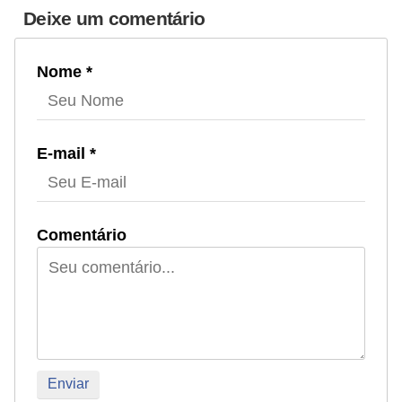
Deixe um comentário
V
e
Nome *
t
e
r
E-mail *
i
n
á
Comentário
r
i
o
s
e
s