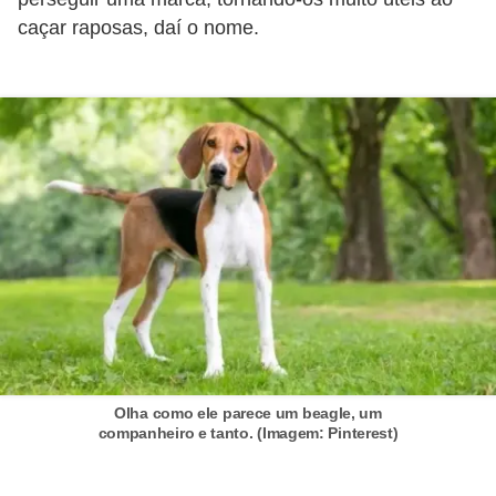
s
caçar raposas, daí o nome.
P
e
t
s
h
o
p
s
P
e
t
Olha como ele parece um beagle, um
s
companheiro e tanto. (Imagem: Pinterest)
|