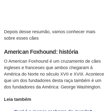
d
e
r
e
Depois desse resumão, vamos conhecer mais
a
sobre esses cães
d
American Foxhound: história
o
t
O American Foxhound é um cruzamento de cães
a
ingleses e franceses que ambos chegaram à
r
América do Norte no século XVII e XVIII. Acontece
que um dos fundadores desta raça também é um
F
dos fundadores da América: George Washington.
i
l
Leia também
h