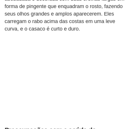
s
forma de pingente que enquadram o rosto, fazendo
seus olhos grandes e amplos aparecerem. Eles
e
carregam o rabo acima das costas em uma leve
f
curva, e o casaco é curto e duro.
e
l
i
n
o
s
P
e
i
x
e