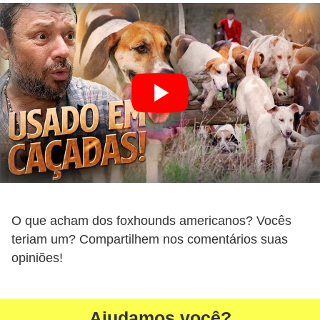
t
e
i
s
e
a
n
f
í
b
O que acham dos foxhounds americanos? Vocês
i
teriam um? Compartilhem nos comentários suas
o
opiniões!
s
P
Ajudamos você?
r