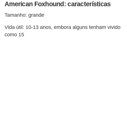
A
American Foxhound: características
n
Tamanho: grande
i
m
Vida útil: 10-13 anos, embora alguns tenham vivido
a
como 15
i
s
d
e
e
s
t
i
m
a