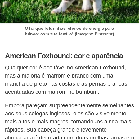
r
o
s
Olha que fofurinhas, cheios de energia para
e
brincar com sua família! (Imagem: Pinterest)
c
a
American Foxhound: cor e aparência
n
Qualquer cor é aceitável no American Foxhound,
i
mas a maioria é marrom e branco com uma
n
mancha de preto nas costas e as pernas brancas
o
acentuadas com marrom no bumbum.
s
Embora pareçam surpreendentemente semelhantes
G
aos seus colegas ingleses, eles são visivelmente
a
mais altos e mais magros, tornando -os ainda mais
t
rápidos. Sua cabeça grande e levemente
o
abobadada é decorada com duas orelhas largas em