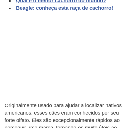
Qual é o menor cachorro do mundo?
o
Beagle: conheça esta raça de cachorro!
t
e
s
e
f
i
l
h
o
t
i
n
Originalmente usado para ajudar a localizar nativos
americanos, esses cães eram conhecidos por seu
h
forte olfato. Eles são excepcionalmente rápidos ao
o
perseguir uma marca, tornando-os muito úteis ao