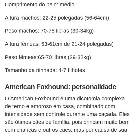
ç
Comprimento do pelo: médio
ã
Altura machos: 22-25 polegadas (56-64cm)
o
Peso machos: 70-75 libras (30-34kg)
A
n
Altura fêmeas: 53-61cm de 21-24 polegadas)
i
Peso fêmeas:65-70 libras (29-32kg)
m
a
Tamanho da ninhada: 4-7 filhotes
i
s
American Foxhound: personalidade
e
O American Foxhound é uma dicotomia complexa
x
de terno e amoroso em casa, combinado com
ó
intensidade sem controle durante uma caçada. Eles
t
são ótimos cães de família, pois brincam muito bem
com crianças e outros cães, mas por causa de sua
i