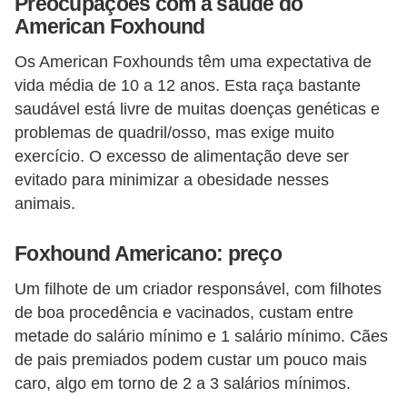
Preocupações com a saúde do
s
American Foxhound
o
r
Os American Foxhounds têm uma expectativa de
n
vida média de 10 a 12 anos. Esta raça bastante
saudável está livre de muitas doenças genéticas e
a
problemas de quadril/osso, mas exige muito
m
exercício. O excesso de alimentação deve ser
e
evitado para minimizar a obesidade nesses
n
animais.
t
a
Foxhound Americano: preço
i
Um filhote de um criador responsável, com filhotes
s
de boa procedência e vacinados, custam entre
metade do salário mínimo e 1 salário mínimo. Cães
R
de pais premiados podem custar um pouco mais
é
caro, algo em torno de 2 a 3 salários mínimos.
p