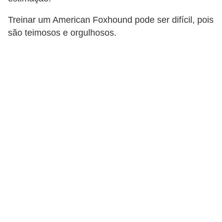
p
Treinar um American Foxhound pode ser difícil, pois
e
são teimosos e orgulhosos.
t
s
C
o
m
p
r
a
r
,
v
e
n