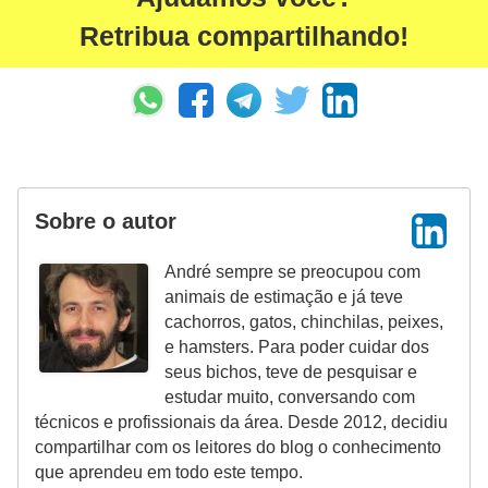
o
Retribua compartilhando!
d
u
t
o
s
Sobre o autor
p
a
André sempre se preocupou com
r
animais de estimação e já teve
cachorros, gatos, chinchilas, peixes,
a
e hamsters. Para poder cuidar dos
a
seus bichos, teve de pesquisar e
n
estudar muito, conversando com
i
técnicos e profissionais da área. Desde 2012, decidiu
compartilhar com os leitores do blog o conhecimento
m
que aprendeu em todo este tempo.