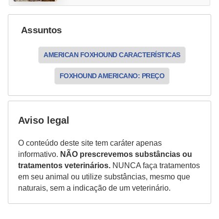
o
R
Assuntos
a
ç
AMERICAN FOXHOUND CARACTERÍSTICAS
a
FOXHOUND AMERICANO: PREÇO
s
d
e
Aviso legal
a
n
O conteúdo deste site tem caráter apenas
informativo.
NÃO prescrevemos substâncias ou
i
tratamentos veterinários.
NUNCA faça tratamentos
m
em seu animal ou utilize substâncias, mesmo que
a
naturais, sem a indicação de um veterinário.
i
s