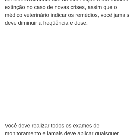
s
extinção no caso de novas crises, assim que o
médico veterinário indicar os remédios, você jamais
e
deve diminuir a freqüência e dose.
f
e
l
i
n
o
s
P
e
i
x
Você deve realizar todos os exames de
e
monitoramento e jamais deve aplicar quaisquer