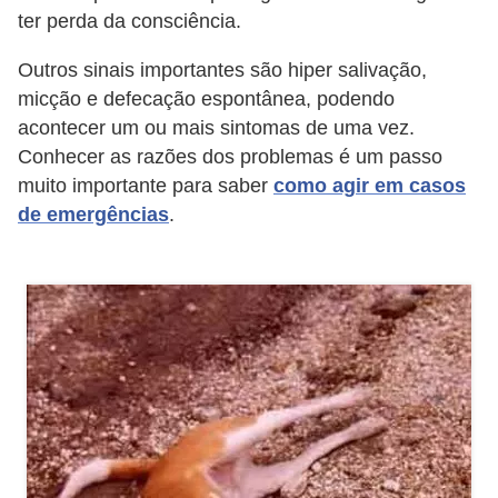
ç
ter perda da consciência.
ã
Outros sinais importantes são hiper salivação,
o
micção e defecação espontânea, podendo
A
acontecer um ou mais sintomas de uma vez.
n
Conhecer as razões dos problemas é um passo
i
muito importante para saber
como agir em casos
de emergências
.
m
a
i
s
e
x
ó
t
i