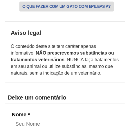
a
O QUE FAZER COM UM GATO COM EPILEPSIA?
ç
ã
o
Aviso legal
e
O conteúdo deste site tem caráter apenas
a
informativo.
NÃO prescrevemos substâncias ou
l
tratamentos veterinários.
NUNCA faça tratamentos
i
em seu animal ou utilize substâncias, mesmo que
m
naturais, sem a indicação de um veterinário.
e
n
Deixe um comentário
t
a
Nome *
ç
ã