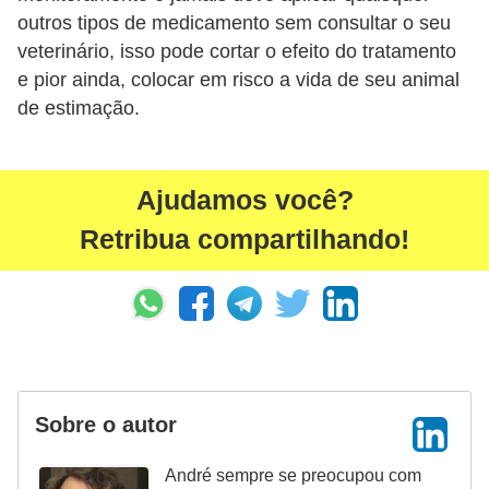
s
outros tipos de medicamento sem consultar o seu
o
veterinário, isso pode cortar o efeito do tratamento
r
e pior ainda, colocar em risco a vida de seu animal
n
de estimação.
a
m
Ajudamos você?
e
n
Retribua compartilhando!
t
a
i
s
R
Sobre o autor
é
p
André sempre se preocupou com