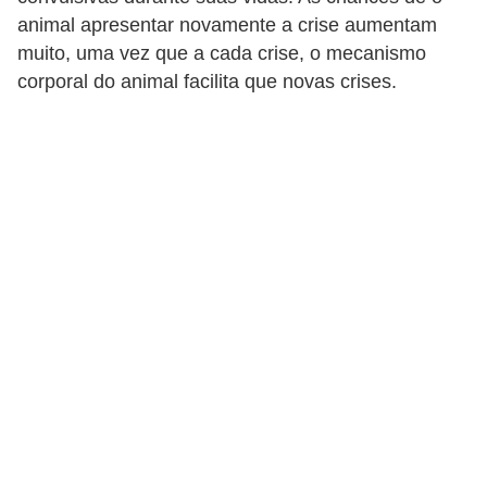
p
animal apresentar novamente a crise aumentam
e
muito, uma vez que a cada crise, o mecanismo
t
corporal do animal facilita que novas crises.
s
C
o
m
p
r
a
r
,
v
e
n