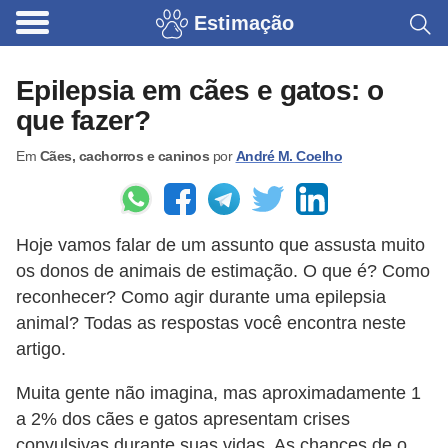
Estimação
B
r
Epilepsia em cães e gatos: o
i
que fazer?
n
Em
Cães, cachorros e caninos
por
André M. Coelho
q
u
e
Hoje vamos falar de um assunto que assusta muito
d
os donos de animais de estimação. O que é? Como
o
reconhecer? Como agir durante uma epilepsia
s
animal? Todas as respostas você encontra neste
p
artigo.
a
Muita gente não imagina, mas aproximadamente 1
r
a 2% dos cães e gatos apresentam crises
a
convulsivas durante suas vidas. As chances de o