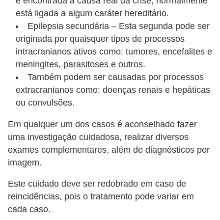
é encontrada a causa real da crise, normalmente
s
está ligada a algum caráter hereditário.
P
Epilepsia secundária – Esta segunda pode ser
originada por quaisquer tipos de processos
e
intracranianos ativos como: tumores, encefalites e
t
meningites, parasitoses e outros.
s
Também podem ser causadas por processos
h
extracranianos como: doenças renais e hepáticas
o
ou convulsões.
p
Em qualquer um dos casos é aconselhado fazer
s
uma investigação cuidadosa, realizar diversos
P
exames complementares, além de diagnósticos por
e
imagem.
t
Este cuidado deve ser redobrado em caso de
s
reincidências, pois o tratamento pode variar em
|
cada caso.