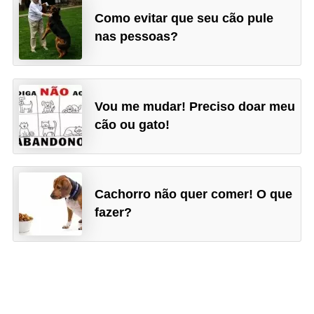
Como evitar que seu cão pule
o
nas pessoas?
d
u
t
o
Vou me mudar! Preciso doar meu
s
cão ou gato!
p
a
r
Cachorro não quer comer! O que
a
fazer?
a
n
i
m