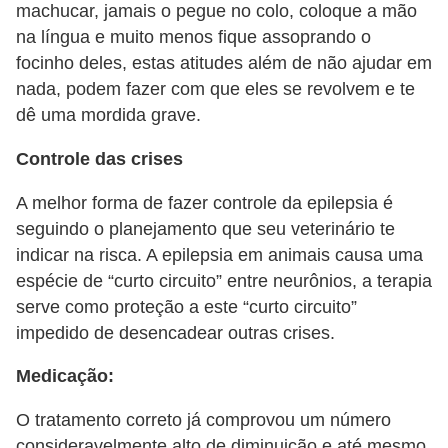
r
machucar, jamais o pegue no colo, coloque a mão
na língua e muito menos fique assoprando o
o
focinho deles, estas atitudes além de não ajudar em
s
nada, podem fazer com que eles se revolvem e te
e
dê uma mordida grave.
c
Controle das crises
a
n
A melhor forma de fazer controle da epilepsia é
i
seguindo o planejamento que seu veterinário te
n
indicar na risca. A epilepsia em animais causa uma
o
espécie de “curto circuito” entre neurônios, a terapia
serve como proteção a este “curto circuito”
s
impedido de desencadear outras crises.
G
Medicação:
a
t
O tratamento correto já comprovou um número
o
consideravelmente alto de diminuição e até mesmo