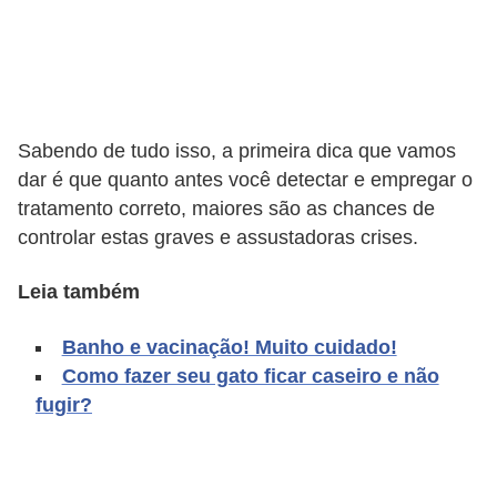
d
e
r
e
Sabendo de tudo isso, a primeira dica que vamos
a
dar é que quanto antes você detectar e empregar o
d
tratamento correto, maiores são as chances de
o
controlar estas graves e assustadoras crises.
t
Leia também
a
r
Banho e vacinação! Muito cuidado!
F
Como fazer seu gato ficar caseiro e não
fugir?
i
l
h