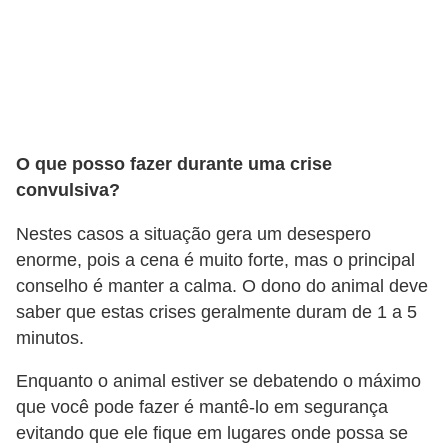
a
i
s
C
ã
O que posso fazer durante uma crise
e
convulsiva?
s
Nestes casos a situação gera um desespero
,
enorme, pois a cena é muito forte, mas o principal
c
conselho é manter a calma. O dono do animal deve
a
saber que estas crises geralmente duram de 1 a 5
c
minutos.
h
Enquanto o animal estiver se debatendo o máximo
o
que você pode fazer é mantê-lo em segurança
r
evitando que ele fique em lugares onde possa se