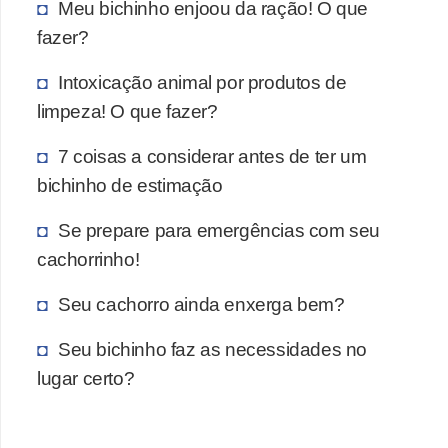
Meu bichinho enjoou da ração! O que
a
fazer?
ú
d
Intoxicação animal por produtos de
e
limpeza! O que fazer?
a
7 coisas a considerar antes de ter um
n
bichinho de estimação
i
m
Se prepare para emergências com seu
a
cachorrinho!
l
Seu cachorro ainda enxerga bem?
Seu bichinho faz as necessidades no
lugar certo?