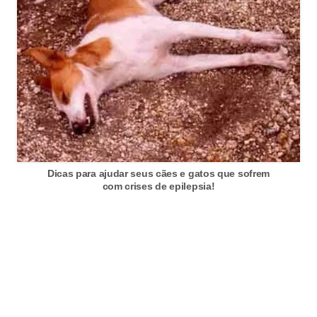
c
o
s
A
v
e
s
o
Dicas para ajudar seus cães e gatos que sofrem
com crises de epilepsia!
r
n
a
m
e
n
t