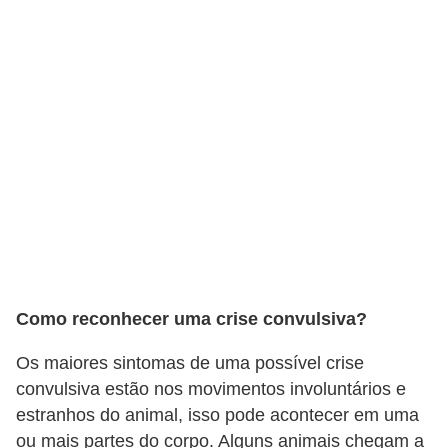
A
n
i
m
a
i
s
d
e
e
s
Como reconhecer uma crise convulsiva?
t
i
Os maiores sintomas de uma possível crise
convulsiva estão nos movimentos involuntários e
m
estranhos do animal, isso pode acontecer em uma
a
ou mais partes do corpo. Alguns animais chegam a