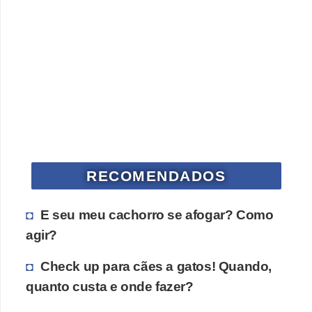
V
e
t
e
r
i
n
á
RECOMENDADOS
r
i
E seu meu cachorro se afogar? Como
o
agir?
s
Check up para cães a gatos! Quando,
e
quanto custa e onde fazer?
s