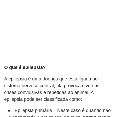
o
t
e
s
e
f
i
l
h
O que é epilepsia?
o
A epilepsia é uma doença que está ligada ao
t
sistema nervoso central, ela provoca diversas
i
crises convulsivas e repetidas ao animal. A
n
epilepsia pode ser classificada como:
h
Epilepsia primária – Neste caso é quando não
o