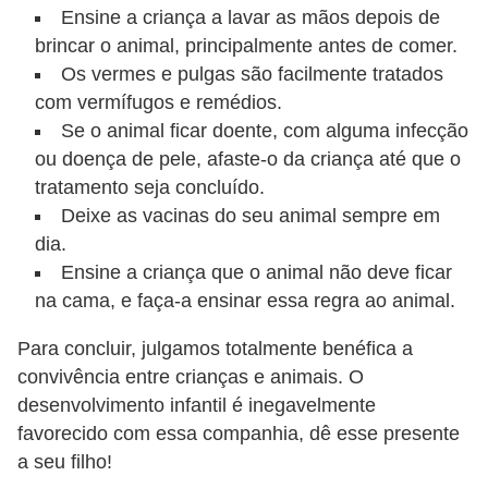
c
Ensine a criança a lavar as mãos depois de
brincar o animal, principalmente antes de comer.
o
Os vermes e pulgas são facilmente tratados
s
com vermífugos e remédios.
A
Se o animal ficar doente, com alguma infecção
v
ou doença de pele, afaste-o da criança até que o
tratamento seja concluído.
e
Deixe as vacinas do seu animal sempre em
s
dia.
o
Ensine a criança que o animal não deve ficar
r
na cama, e faça-a ensinar essa regra ao animal.
n
Para concluir, julgamos totalmente benéfica a
a
convivência entre crianças e animais. O
m
desenvolvimento infantil é inegavelmente
e
favorecido com essa companhia, dê esse presente
n
a seu filho!
t