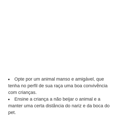
ç
ã
o
A
n
i
m
a
i
s
Opte por um animal manso e amigável, que
e
tenha no perfil de sua raça uma boa convivência
x
com crianças.
ó
Ensine a criança a não beijar o animal e a
t
manter uma certa distância do nariz e da boca do
i
pet.