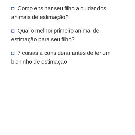
a
Como ensinar seu filho a cuidar dos
ç
animais de estimação?
ã
Qual o melhor primeiro animal de
o
estimação para seu filho?
e
a
7 coisas a considerar antes de ter um
l
bichinho de estimação
i
m
e
n
t
a
ç
ã