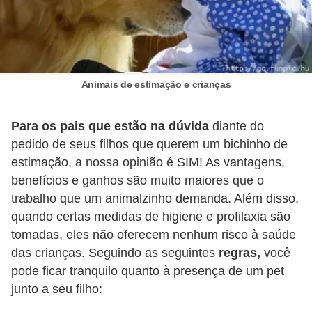
A
n
i
m
a
Animais de estimação e crianças
i
Para os pais que estão na dúvida
diante do
s
pedido de seus filhos que querem um bichinho de
d
estimação, a nossa opinião é SIM! As vantagens,
e
benefícios e ganhos são muito maiores que o
e
trabalho que um animalzinho demanda. Além disso,
s
quando certas medidas de higiene e profilaxia são
t
tomadas, eles não oferecem nenhum risco à saúde
i
das crianças. Seguindo as seguintes
regras,
você
pode ficar tranquilo quanto à presença de um pet
m
junto a seu filho:
a