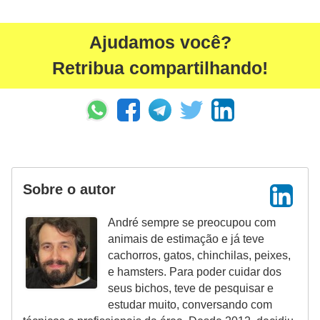
a
Ajudamos você?
i
s
Retribua compartilhando!
C
ã
e
s
,
Sobre o autor
c
a
André sempre se preocupou com
animais de estimação e já teve
c
cachorros, gatos, chinchilas, peixes,
h
e hamsters. Para poder cuidar dos
o
seus bichos, teve de pesquisar e
r
estudar muito, conversando com