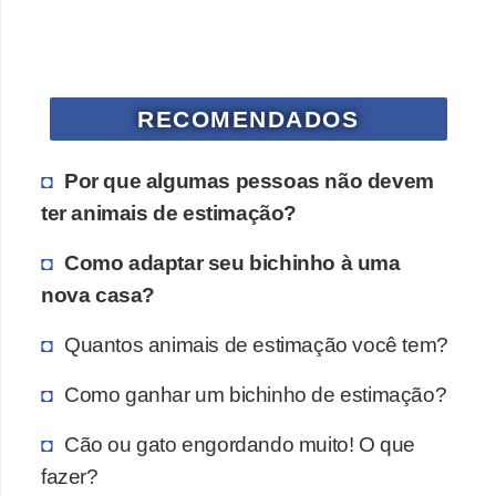
a
i
s
d
RECOMENDADOS
e
e
Por que algumas pessoas não devem
s
ter animais de estimação?
t
Como adaptar seu bichinho à uma
i
nova casa?
m
a
Quantos animais de estimação você tem?
ç
Como ganhar um bichinho de estimação?
ã
o
Cão ou gato engordando muito! O que
fazer?
R