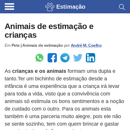
Estimação
B
r
Animais de estimação e
i
crianças
n
Em
Pets | Animais de estimação
por
André M. Coelho
q
u
e
As
crianças e os animais
formam uma dupla e
d
tanto.Ter um bichinho de estimação desde a
o
infância é uma experiência que a criança irá levar
s
para toda a vida, visto que a convivência com
p
animais só estimula os bons sentimentos e a noção
a
de cuidado com o outro. Para os animais esta
também é uma parceria muito alegre, pois ele não
r
se sente sozinho, tem com quem brincar e gastar
a