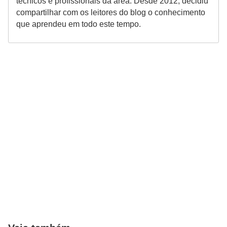
técnicos e profissionais da área. Desde 2012, decidiu
r
compartilhar com os leitores do blog o conhecimento
o
que aprendeu em todo este tempo.
s
e
c
a
n
i
n
o
s
G
a
t
o