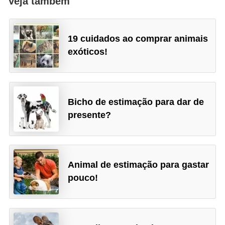
Veja também
s
e
19 cuidados ao comprar animais
f
exóticos!
e
l
i
n
Bicho de estimação para dar de
presente?
o
s
P
Animal de estimação para gastar
e
pouco!
i
x
e