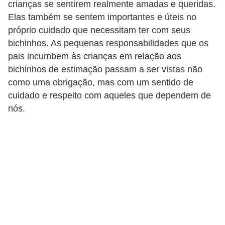
o
crianças se sentirem realmente amadas e queridas.
Elas também se sentem importantes e úteis no
t
próprio cuidado que necessitam ter com seus
e
bichinhos. As pequenas responsabilidades que os
s
pais incumbem às crianças em relação aos
e
bichinhos de estimação passam a ser vistas não
f
como uma obrigação, mas com um sentido de
i
cuidado e respeito com aqueles que dependem de
nós.
l
h
o
t
i
n
h
o