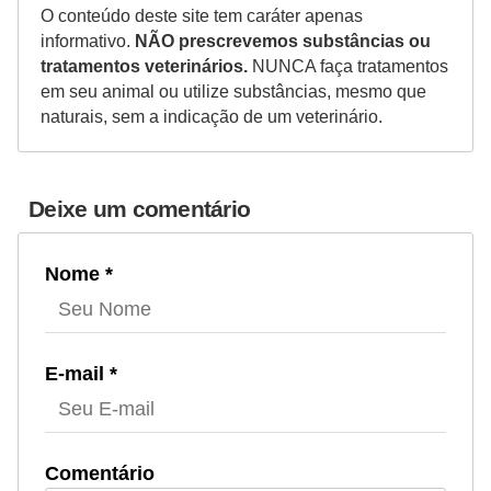
t
O conteúdo deste site tem caráter apenas
informativo.
NÃO prescrevemos substâncias ou
e
tratamentos veterinários.
NUNCA faça tratamentos
i
em seu animal ou utilize substâncias, mesmo que
s
naturais, sem a indicação de um veterinário.
e
a
Deixe um comentário
n
f
Nome *
í
b
i
E-mail *
o
s
P
Comentário
r