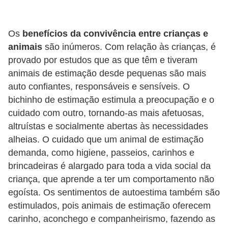
d
e
Os
benefícios da convivência entre crianças e
r
animais
são inúmeros. Com relação às crianças, é
e
provado por estudos que as que têm e tiveram
animais de estimação desde pequenas são mais
a
auto confiantes, responsáveis e sensíveis. O
d
bichinho de estimação estimula a preocupação e o
o
cuidado com outro, tornando-as mais afetuosas,
t
altruístas e socialmente abertas às necessidades
a
alheias. O cuidado que um animal de estimação
r
demanda, como higiene, passeios, carinhos e
brincadeiras é alargado para toda a vida social da
F
criança, que aprende a ter um comportamento não
i
egoísta. Os sentimentos de autoestima também são
l
estimulados, pois animais de estimação oferecem
h
carinho, aconchego e companheirismo, fazendo as