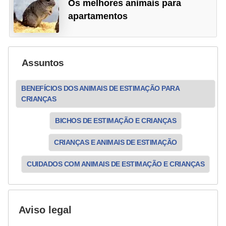
s
Os melhores animais para
apartamentos
o
r
n
a
Assuntos
m
BENEFÍCIOS DOS ANIMAIS DE ESTIMAÇÃO PARA
e
CRIANÇAS
n
BICHOS DE ESTIMAÇÃO E CRIANÇAS
t
a
CRIANÇAS E ANIMAIS DE ESTIMAÇÃO
i
CUIDADOS COM ANIMAIS DE ESTIMAÇÃO E CRIANÇAS
s
R
é
Aviso legal
p