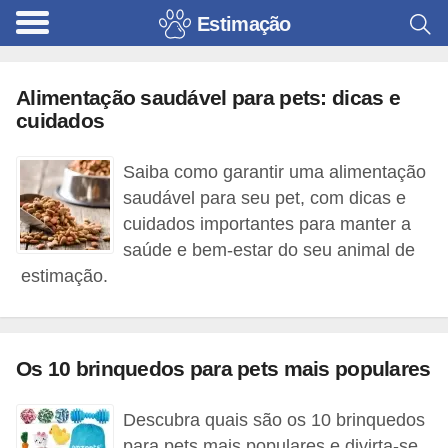
Estimação
B
r
Alimentação saudável para pets: dicas e
i
cuidados
n
q
Saiba como garantir uma alimentação
u
saudável para seu pet, com dicas e
e
cuidados importantes para manter a
saúde e bem-estar do seu animal de
d
estimação.
o
s
p
Os 10 brinquedos para pets mais populares
a
r
Descubra quais são os 10 brinquedos
a
para pets mais populares e divirta-se