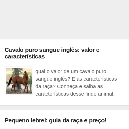
ç
ã
o
A
n
i
Cavalo puro sangue inglês: valor e
m
características
a
qual o valor de um cavalo puro
i
sangue inglês? E as características
s
da raça? Conheça e saiba as
e
características desse lindo animal.
x
ó
t
Pequeno lebrel: guia da raça e preço!
i