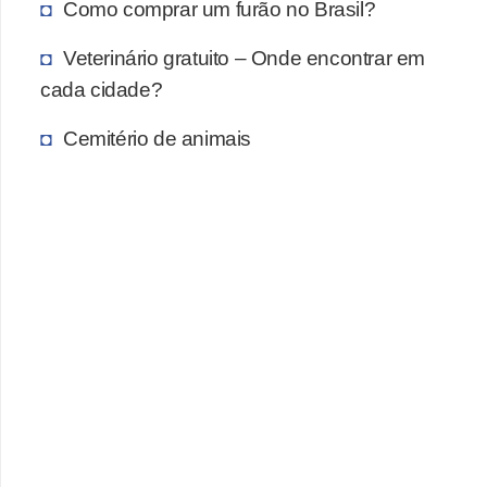
Como comprar um furão no Brasil?
s
e
Veterinário gratuito – Onde encontrar em
cada cidade?
f
e
Cemitério de animais
l
i
n
o
s
P
e
i
x
e