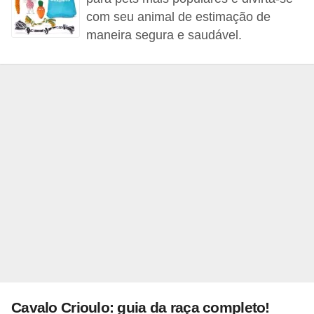
p
com seu animal de estimação de
e
maneira segura e saudável.
t
s
C
o
m
p
r
a
r
,
v
e
Cavalo Crioulo: guia da raça completo!
n