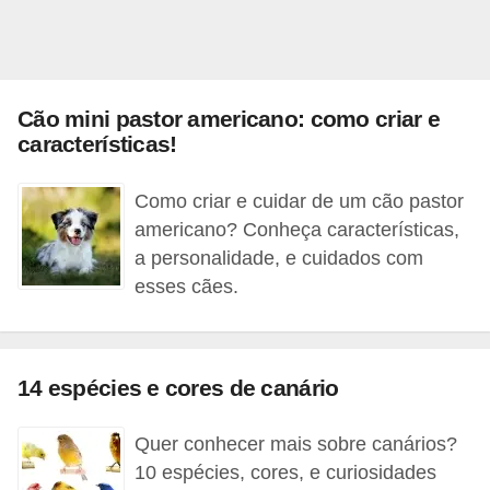
s
P
e
Cão mini pastor americano: como criar e
t
características!
s
h
Como criar e cuidar de um cão pastor
o
americano? Conheça características,
p
a personalidade, e cuidados com
s
esses cães.
P
e
14 espécies e cores de canário
t
s
Quer conhecer mais sobre canários?
|
10 espécies, cores, e curiosidades