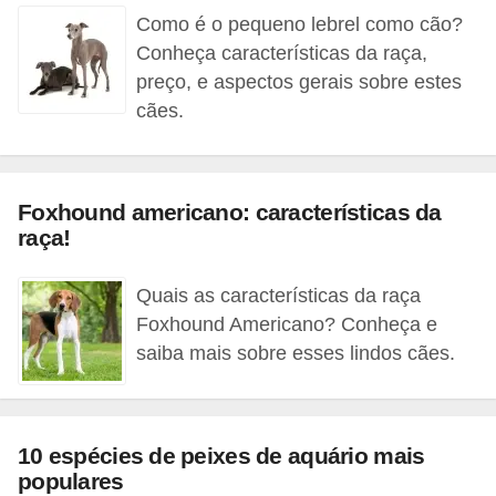
c
Como é o pequeno lebrel como cão?
o
Conheça características da raça,
preço, e aspectos gerais sobre estes
s
cães.
A
v
e
Foxhound americano: características da
s
raça!
o
r
Quais as características da raça
Foxhound Americano? Conheça e
n
saiba mais sobre esses lindos cães.
a
m
e
10 espécies de peixes de aquário mais
n
populares
t