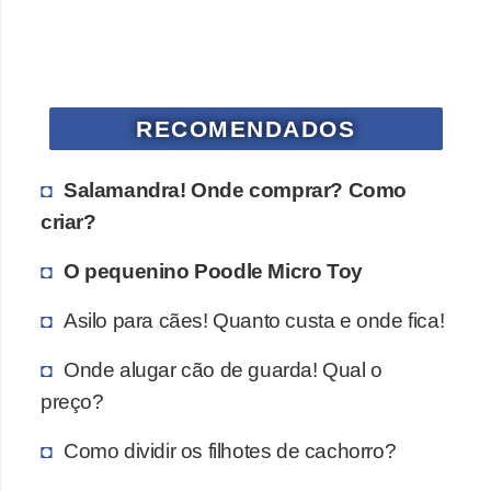
r
o
s
e
RECOMENDADOS
c
a
Salamandra! Onde comprar? Como
n
criar?
i
O pequenino Poodle Micro Toy
n
o
Asilo para cães! Quanto custa e onde fica!
s
Onde alugar cão de guarda! Qual o
G
preço?
a
t
Como dividir os filhotes de cachorro?
o