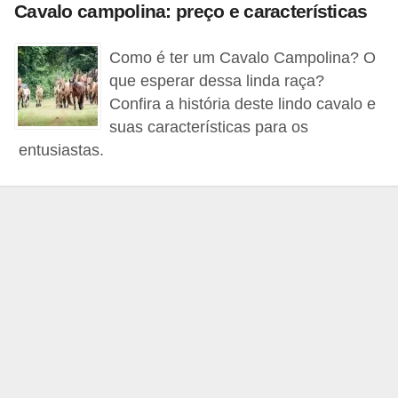
o
Cavalo campolina: preço e características
t
Como é ter um Cavalo Campolina? O
e
que esperar dessa linda raça?
s
Confira a história deste lindo cavalo e
e
suas características para os
f
entusiastas.
i
l
h
o
t
i
n
h
o