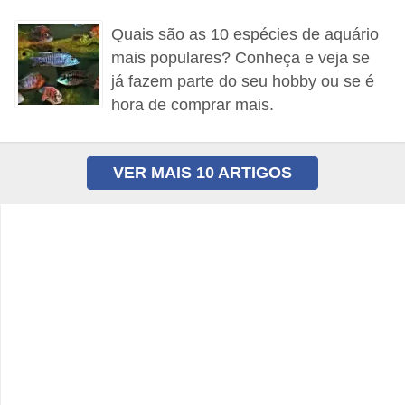
a
Quais são as 10 espécies de aquário
i
mais populares? Conheça e veja se
s
já fazem parte do seu hobby ou se é
hora de comprar mais.
C
ã
e
VER MAIS 10 ARTIGOS
s
,
c
a
c
h
o
r