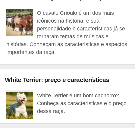
d
O cavalo Crioulo é um dos mais
e
icônicos na história, e sua
r
personalidade e características já se
e
tornaram temas de músicas e
a
histórias. Conheçam as características e aspectos
importantes da raça.
d
o
t
White Terrier: preço e características
a
r
White Terrier é um bom cachorro?
F
Conheça as características e o preço
i
dessa raça.
l
h