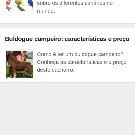
A
sobre os diferentes canários no
n
mundo.
i
m
a
Buldogue campeiro: características e preço
i
Como é ter um buldogue campeiro?
s
Conheça as características e o preço
d
deste cachorro.
e
e
s
t
i
m
a