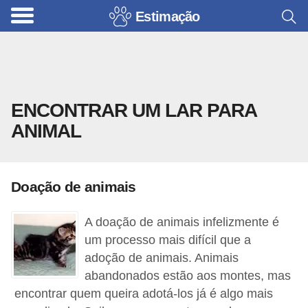
Estimação
B
r
i
n
ENCONTRAR UM LAR PARA
q
ANIMAL
u
e
d
Doação de animais
o
s
A doação de animais infelizmente é
p
um processo mais difícil que a
a
adoção de animais. Animais
abandonados estão aos montes, mas
r
encontrar quem queira adotá-los já é algo mais
a