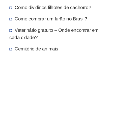
A
Como dividir os filhotes de cachorro?
n
i
Como comprar um furão no Brasil?
m
Veterinário gratuito – Onde encontrar em
a
cada cidade?
i
s
Cemitério de animais
d
e
e
s
t
i
m
a