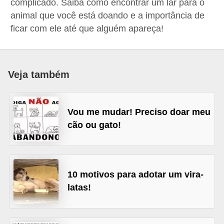
complicado. Saiba como encontrar um lar para o
p
animal que você está doando e a importância de
e
ficar com ele até que alguém apareça!
t
s
C
Veja também
o
m
Vou me mudar! Preciso doar meu
p
cão ou gato!
r
a
r
10 motivos para adotar um vira-
,
latas!
v
e
n