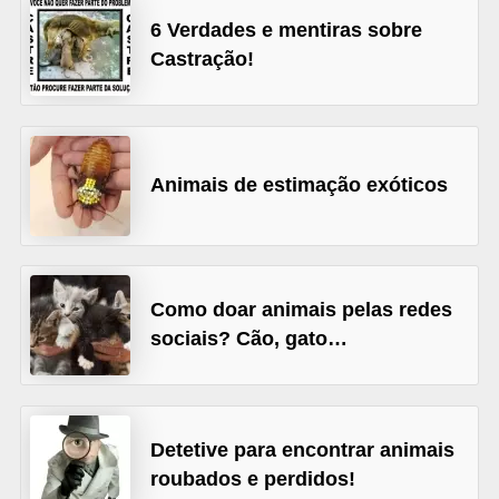
d
6 Verdades e mentiras sobre
Castração!
e
r
e
a
Animais de estimação exóticos
d
o
t
a
Como doar animais pelas redes
r
sociais? Cão, gato…
F
i
l
Detetive para encontrar animais
h
roubados e perdidos!