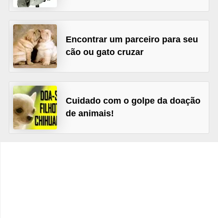
o
t
e
Encontrar um parceiro para seu
s
cão ou gato cruzar
e
f
i
Cuidado com o golpe da doação
l
de animais!
h
o
t
i
n
h
o