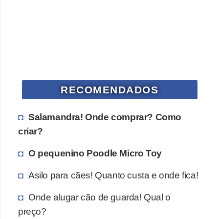
s
P
e
t
s
h
RECOMENDADOS
o
p
Salamandra! Onde comprar? Como
s
criar?
P
O pequenino Poodle Micro Toy
e
Asilo para cães! Quanto custa e onde fica!
t
s
Onde alugar cão de guarda! Qual o
|
preço?