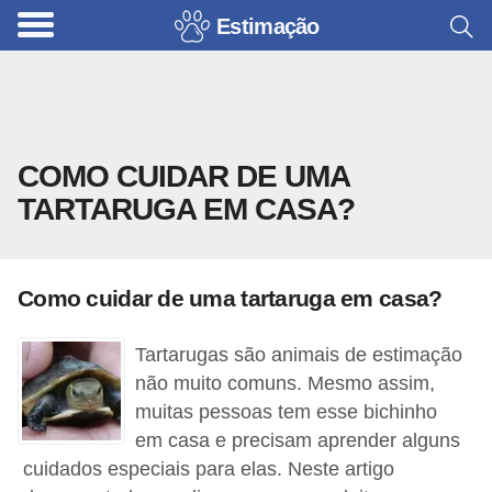
Estimação
B
r
i
n
COMO CUIDAR DE UMA
q
TARTARUGA EM CASA?
u
e
d
Como cuidar de uma tartaruga em casa?
o
s
Tartarugas são animais de estimação
p
não muito comuns. Mesmo assim,
a
muitas pessoas tem esse bichinho
em casa e precisam aprender alguns
r
cuidados especiais para elas. Neste artigo
a