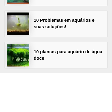
o
t
e
10 Problemas em aquários e
s
suas soluções!
e
f
i
10 plantas para aquário de água
l
doce
h
o
t
i
n
h
o