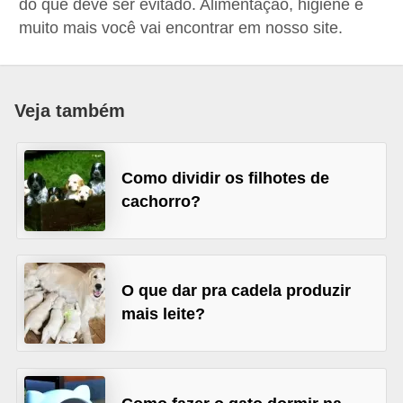
do que deve ser evitado. Alimentação, higiene e
p
muito mais você vai encontrar em nosso site.
e
t
s
Veja também
C
o
Como dividir os filhotes de
m
cachorro?
p
r
a
O que dar pra cadela produzir
r
mais leite?
,
v
e
n