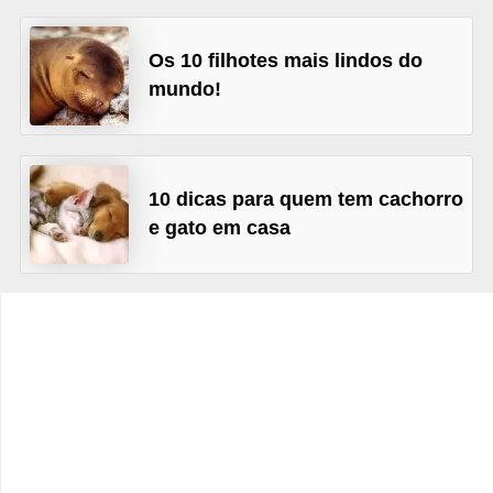
o
t
Os 10 filhotes mais lindos do
e
mundo!
s
e
f
10 dicas para quem tem cachorro
i
e gato em casa
l
h
o
t
i
n
h
o