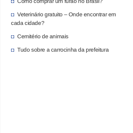
A
Como comprar um furão no Brasil?
n
Veterinário gratuito – Onde encontrar em
i
cada cidade?
m
Cemitério de animais
a
i
Tudo sobre a carrocinha da prefeitura
s
d
e
e
s
t
i
m
a