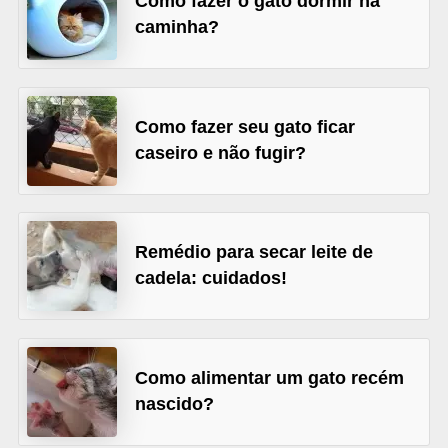
Como fazer o gato dormir na
d
caminha?
e
r
e
Como fazer seu gato ficar
a
caseiro e não fugir?
d
o
t
Remédio para secar leite de
a
cadela: cuidados!
r
F
i
Como alimentar um gato recém
l
nascido?
h