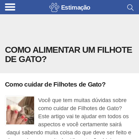
Estimação
B
r
i
n
COMO ALIMENTAR UM FILHOTE
q
DE GATO?
u
e
d
Como cuidar de Filhotes de Gato?
o
s
Você que tem muitas dúvidas sobre
p
como cuidar de Filhotes de Gato?
a
Este artigo vai te ajudar em todos os
aspectos e você certamente sairá
r
daqui sabendo muita coisa do que deve ser feito e
a