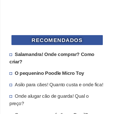
s
P
e
t
s
RECOMENDADOS
h
o
Salamandra! Onde comprar? Como
p
criar?
s
O pequenino Poodle Micro Toy
P
e
Asilo para cães! Quanto custa e onde fica!
t
Onde alugar cão de guarda! Qual o
s
preço?
|