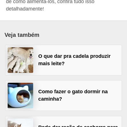
de como alimentá-los, confira tudo isso
p
detalhadamente!
e
t
s
Veja também
C
o
O que dar pra cadela produzir
m
mais leite?
p
r
a
Como fazer o gato dormir na
r
caminha?
,
v
e
n