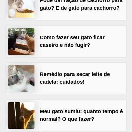
Pode dar ração de cachorro para
d
gato? E de gato para cachorro?
e
r
e
Como fazer seu gato ficar
a
caseiro e não fugir?
d
o
t
Remédio para secar leite de
a
cadela: cuidados!
r
F
i
Meu gato sumiu: quanto tempo é
l
normal? O que fazer?
h