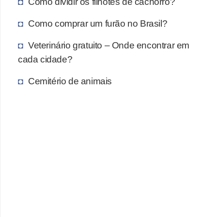
A
Como dividir os filhotes de cachorro?
n
Como comprar um furão no Brasil?
i
m
Veterinário gratuito – Onde encontrar em
cada cidade?
a
i
Cemitério de animais
s
d
e
e
s
t
i
m
a