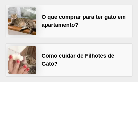
o
t
O que comprar para ter gato em
e
apartamento?
s
e
f
Como cuidar de Filhotes de
i
Gato?
l
h
o
t
i
n
h
o