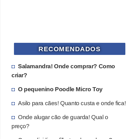
s
P
e
t
s
RECOMENDADOS
h
o
Salamandra! Onde comprar? Como
p
criar?
s
O pequenino Poodle Micro Toy
P
e
Asilo para cães! Quanto custa e onde fica!
t
Onde alugar cão de guarda! Qual o
s
preço?
|