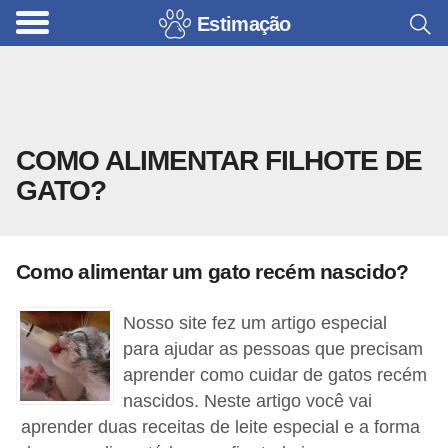
Estimação
B
r
i
n
COMO ALIMENTAR FILHOTE DE
q
GATO?
u
e
d
Como alimentar um gato recém nascido?
o
s
Nosso site fez um artigo especial
p
para ajudar as pessoas que precisam
a
aprender como cuidar de gatos recém
nascidos. Neste artigo você vai
r
aprender duas receitas de leite especial e a forma
a