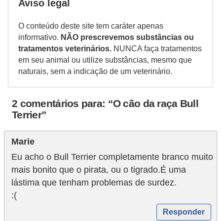
Aviso legal
t
e
O conteúdo deste site tem caráter apenas
i
informativo.
NÃO prescrevemos substâncias ou
tratamentos veterinários.
NUNCA faça tratamentos
s
em seu animal ou utilize substâncias, mesmo que
e
naturais, sem a indicação de um veterinário.
a
n
2 comentários para: “O cão da raça Bull
f
Terrier”
í
b
Marie
i
Eu acho o Bull Terrier completamente branco muito
mais bonito que o pirata, ou o tigrado.É uma
o
lástima que tenham problemas de surdez.
s
:(
P
Responder
r