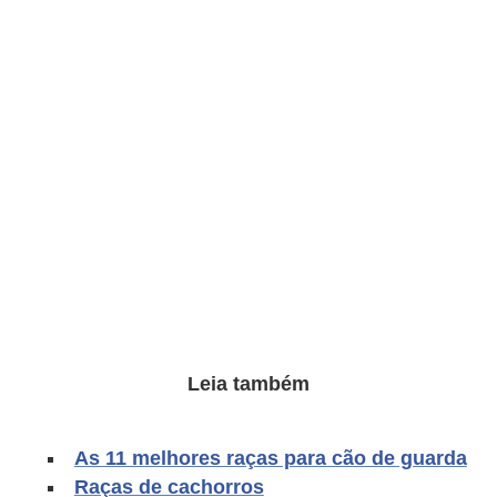
o
t
e
s
e
f
i
l
h
o
t
i
Leia também
n
h
As 11 melhores raças para cão de guarda
o
Raças de cachorros