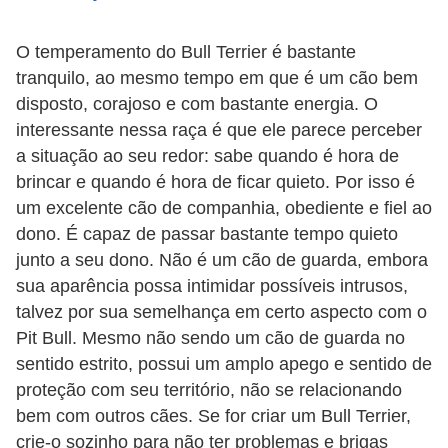
s
P
O temperamento do Bull Terrier é bastante
tranquilo, ao mesmo tempo em que é um cão bem
e
disposto, corajoso e com bastante energia. O
t
interessante nessa raça é que ele parece perceber
s
a situação ao seu redor: sabe quando é hora de
h
brincar e quando é hora de ficar quieto. Por isso é
o
um excelente cão de companhia, obediente e fiel ao
p
dono. É capaz de passar bastante tempo quieto
s
junto a seu dono. Não é um cão de guarda, embora
sua aparência possa intimidar possíveis intrusos,
P
talvez por sua semelhança em certo aspecto com o
e
Pit Bull. Mesmo não sendo um cão de guarda no
t
sentido estrito, possui um amplo apego e sentido de
s
proteção com seu território, não se relacionando
bem com outros cães. Se for criar um Bull Terrier,
|
crie-o sozinho para não ter problemas e brigas