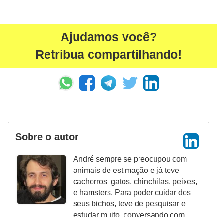
a
i
Ajudamos você?
s
Retribua compartilhando!
C
ã
e
s
,
c
Sobre o autor
a
André sempre se preocupou com
c
animais de estimação e já teve
h
cachorros, gatos, chinchilas, peixes,
o
e hamsters. Para poder cuidar dos
seus bichos, teve de pesquisar e
r
estudar muito, conversando com