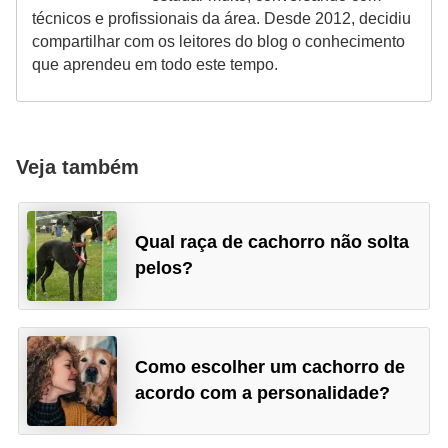
r
técnicos e profissionais da área. Desde 2012, decidiu
o
compartilhar com os leitores do blog o conhecimento
que aprendeu em todo este tempo.
s
e
c
a
Veja também
n
i
Qual raça de cachorro não solta
n
pelos?
o
s
G
Como escolher um cachorro de
a
acordo com a personalidade?
t
o