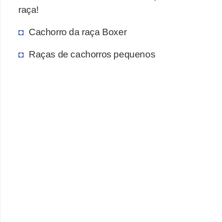
o
raça!
R
Cachorro da raça Boxer
a
Raças de cachorros pequenos
ç
a
s
d
e
a
n
i
m
a
i
s