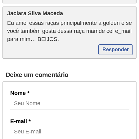
o
Jaciara Silva Maceda
d
Eu amei essas raças principalmente a golden e se
u
você também gosta dessa raça mamde cel e_mail
t
para mim… BEIJOS.
o
Responder
s
p
a
Deixe um comentário
r
a
Nome *
a
n
i
E-mail *
m