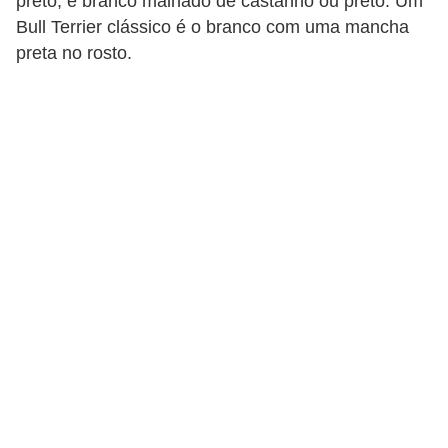
preto, e branco malhado de castanho ou preto. Um
p
Bull Terrier clássico é o branco com uma mancha
e
preta no rosto.
t
s
C
o
m
p
r
a
r
,
v
e
n