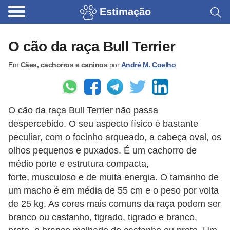
Estimação
B
r
O cão da raça Bull Terrier
i
Em
Cães, cachorros e caninos
por
André M. Coelho
n
q
u
O cão da raça Bull Terrier não passa
e
despercebido. O seu aspecto físico é bastante
d
peculiar, com o focinho arqueado, a cabeça oval, os
o
olhos pequenos e puxados. É um cachorro de
s
médio porte e estrutura compacta,
p
forte, musculoso e de muita energia. O tamanho de
um macho é em média de 55 cm e o peso por volta
a
de 25 kg. As cores mais comuns da raça podem ser
r
branco ou castanho, tigrado, tigrado e branco,
a