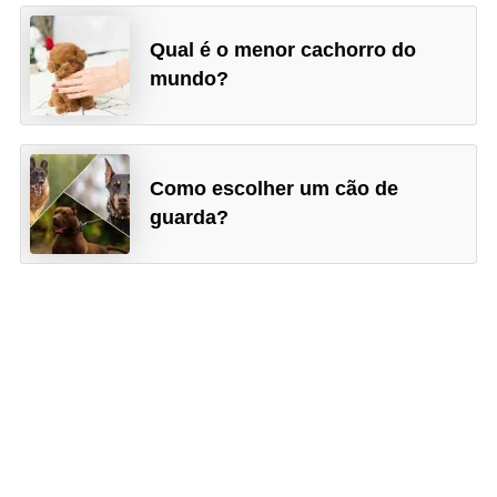
s
Qual é o menor cachorro do
e
mundo?
f
e
l
Como escolher um cão de
i
guarda?
n
o
s
P
e
i
x
e