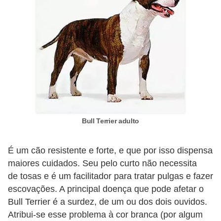
ç
ã
o
A
n
i
m
a
Bull Terrier adulto
i
s
É um cão resistente e forte, e que por isso dispensa
e
maiores cuidados. Seu pelo curto não necessita
x
de tosas e é um facilitador para tratar pulgas e fazer
ó
escovações. A principal doença que pode afetar o
t
Bull Terrier é a surdez, de um ou dos dois ouvidos.
i
Atribui-se esse problema à cor branca (por algum