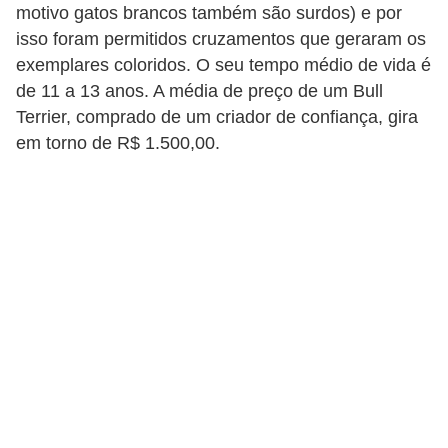
motivo gatos brancos também são surdos) e por
c
isso foram permitidos cruzamentos que geraram os
o
exemplares coloridos. O seu tempo médio de vida é
s
de 11 a 13 anos. A média de preço de um Bull
A
Terrier, comprado de um criador de confiança, gira
em torno de R$ 1.500,00.
v
e
s
o
r
n
a
m
e
n
t