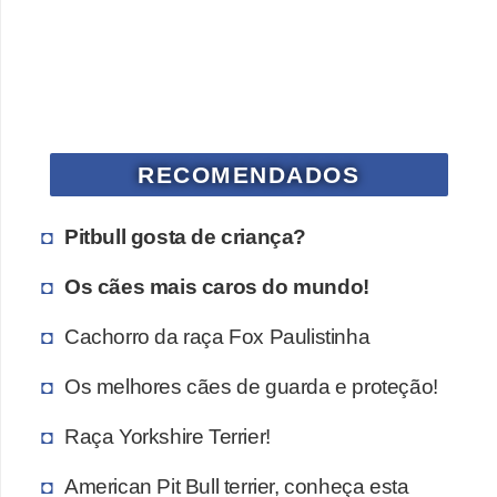
a
ç
ã
o
e
RECOMENDADOS
a
l
Pitbull gosta de criança?
i
m
Os cães mais caros do mundo!
e
Cachorro da raça Fox Paulistinha
n
t
Os melhores cães de guarda e proteção!
a
Raça Yorkshire Terrier!
ç
ã
American Pit Bull terrier, conheça esta