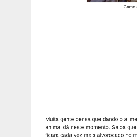
o
Como e
t
e
s
e
f
i
l
h
o
t
i
n
Muita gente pensa que dando o aliment
h
animal dá neste momento. Saiba que v
o
ficará cada vez mais alvoroçado no 