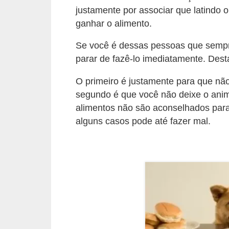
s
justamente por associar que latindo
ganhar o alimento.
P
e
Se você é dessas pessoas que semp
t
parar de fazê-lo imediatamente. Dest
s
O primeiro é justamente para que nã
h
segundo é que você não deixe o ani
o
alimentos não são aconselhados para
p
alguns casos pode até fazer mal.
s
P
e
t
s
|