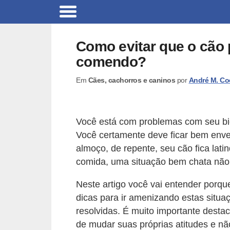
B
r
Como evitar que o cão 
i
comendo?
n
Em
Cães, cachorros e caninos
por
André M. Co
q
u
e
Você está com problemas com seu bi
d
Você certamente deve ficar bem en
o
almoço, de repente, seu cão fica lat
s
comida, uma situação bem chata nã
p
Neste artigo você vai entender porque
a
dicas para ir amenizando estas situa
r
resolvidas. É muito importante desta
a
de mudar suas próprias atitudes e n