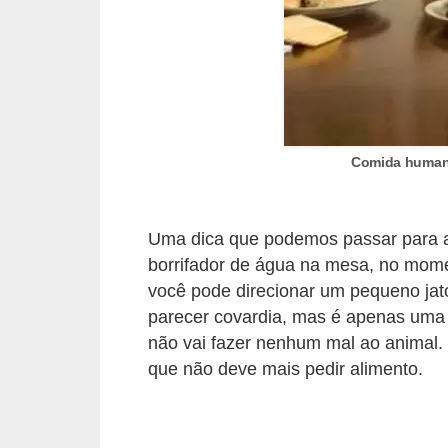
A
n
i
m
a
i
Comida humana
s
d
Uma dica que podemos passar para au
e
borrifador de água na mesa, no mome
e
você pode direcionar um pequeno jato
s
parecer covardia, mas é apenas uma 
t
não vai fazer nenhum mal ao animal.
i
que não deve mais pedir alimento.
m
a