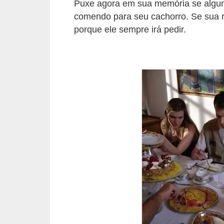
Puxe agora em sua memória se algum
d
comendo para seu cachorro. Se sua re
e
porque ele sempre irá pedir.
r
e
a
d
o
t
a
r
F
i
l
h