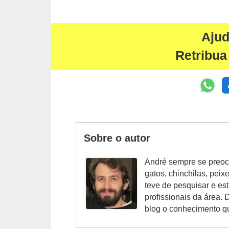
c
o
Aju
s
Retribua
A
v
e
s
o
r
Sobre o autor
n
André sempre se preoc
a
gatos, chinchilas, peix
m
teve de pesquisar e es
e
profissionais da área. 
blog o conhecimento q
n
t