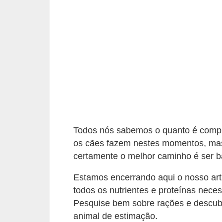
ç
ã
o
A
n
i
m
a
i
Todos nós sabemos o quanto é compl
s
os cães fazem nestes momentos, mas
e
certamente o melhor caminho é ser b
x
Estamos encerrando aqui o nosso art
ó
todos os nutrientes e proteínas nece
t
Pesquise bem sobre rações e descu
i
animal de estimação.