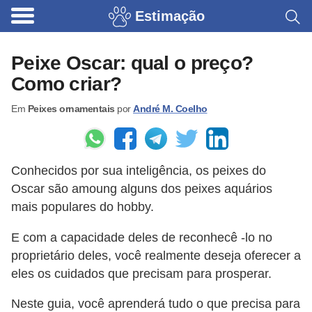
Estimação
B
r
Peixe Oscar: qual o preço?
i
Como criar?
n
Em
Peixes ornamentais
por
André M. Coelho
q
u
e
Conhecidos por sua inteligência, os peixes do
d
Oscar são amoung alguns dos peixes aquários
o
mais populares do hobby.
s
E com a capacidade deles de reconhecê -lo no
p
proprietário deles, você realmente deseja oferecer a
a
eles os cuidados que precisam para prosperar.
r
a
Neste guia, você aprenderá tudo o que precisa para