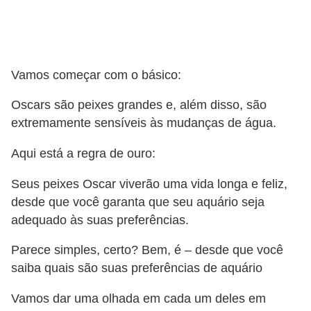
s
o
r
n
Vamos começar com o básico:
a
Oscars são peixes grandes e, além disso, são
m
extremamente sensíveis às mudanças de água.
e
n
Aqui está a regra de ouro:
t
Seus peixes Oscar viverão uma vida longa e feliz,
a
desde que você garanta que seu aquário seja
i
adequado às suas preferências.
s
Parece simples, certo? Bem, é – desde que você
R
saiba quais são suas preferências de aquário
é
Vamos dar uma olhada em cada um deles em
p