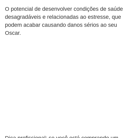
o
O potencial de desenvolver condições de saúde
desagradáveis ​​e relacionadas ao estresse, que
d
podem acabar causando danos sérios ao seu
u
Oscar.
t
o
s
p
a
r
a
a
n
i
m