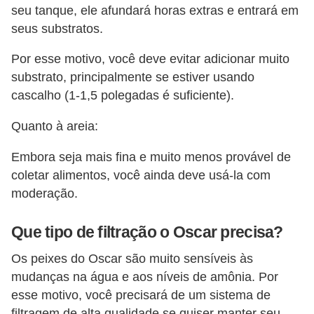
seu tanque, ele afundará horas extras e entrará em
V
seus substratos.
e
Por esse motivo, você deve evitar adicionar muito
t
substrato, principalmente se estiver usando
e
cascalho (1-1,5 polegadas é suficiente).
r
Quanto à areia:
i
n
Embora seja mais fina e muito menos provável de
á
coletar alimentos, você ainda deve usá-la com
moderação.
r
i
Que tipo de filtração o Oscar precisa?
o
s
Os peixes do Oscar são muito sensíveis às
mudanças na água e aos níveis de amônia. Por
e
esse motivo, você precisará de um sistema de
s
filtragem de alta qualidade se quiser manter seu