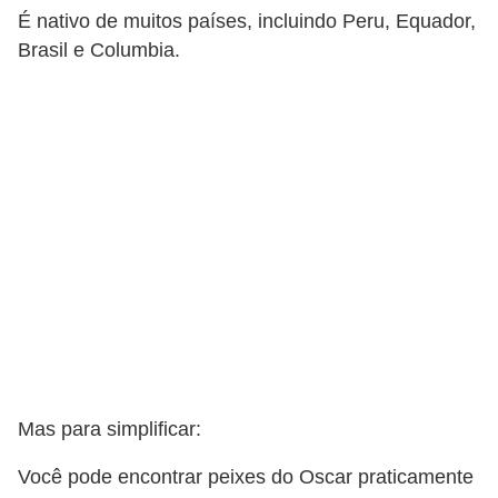
o
É nativo de muitos países, incluindo Peru, Equador,
t
Brasil e Columbia.
e
s
e
f
i
l
h
o
t
i
n
Mas para simplificar:
h
o
Você pode encontrar peixes do Oscar praticamente