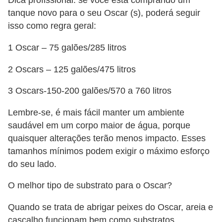
a
Dica profissional: se você está comprando um
tanque novo para o seu Oscar (s), poderá seguir
i
isso como regra geral:
s
d
1 Oscar – 75 galões/285 litros
e
2 Oscars – 125 galões/475 litros
e
s
3 Oscars-150-200 galões/570 a 760 litros
t
Lembre-se, é mais fácil manter um ambiente
i
saudável em um corpo maior de água, porque
m
quaisquer alterações terão menos impacto. Esses
a
tamanhos mínimos podem exigir o máximo esforço
ç
do seu lado.
ã
O melhor tipo de substrato para o Oscar?
o
Quando se trata de abrigar peixes do Oscar, areia e
R
cascalho funcionam bem como substratos.