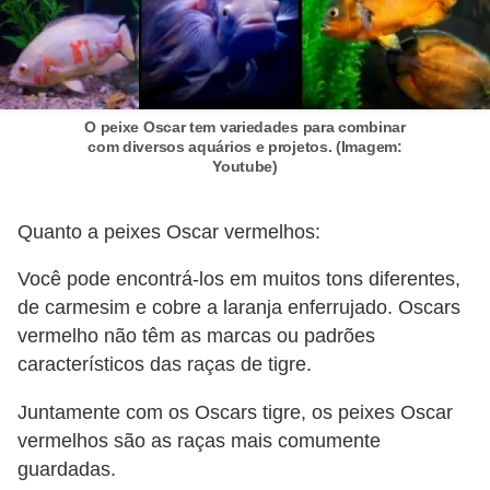
r
o
s
e
O peixe Oscar tem variedades para combinar
c
com diversos aquários e projetos. (Imagem:
Youtube)
a
n
Quanto a peixes Oscar vermelhos:
i
n
Você pode encontrá-los em muitos tons diferentes,
o
de carmesim e cobre a laranja enferrujado. Oscars
vermelho não têm as marcas ou padrões
s
característicos das raças de tigre.
G
Juntamente com os Oscars tigre, os peixes Oscar
a
vermelhos são as raças mais comumente
t
guardadas.
o