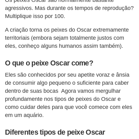
Os peixes Oscar são normalmente bastante
ç
agressivos. Mas durante os tempos de reprodução?
ã
Multiplique isso por 100.
o
A criação torna os peixes do Oscar extremamente
A
territoriais (embora sejam totalmente justos com
n
eles, conheço alguns humanos assim também).
i
m
O que o peixe Oscar come?
a
Eles são conhecidos por seu apetite voraz e ânsia
i
de consumir algo pequeno o suficiente para caber
s
dentro de suas bocas Agora vamos mergulhar
e
profundamente nos tipos de peixes do Oscar e
x
como cuidar deles para que você comece com eles
em um aquário.
ó
t
Diferentes tipos de peixe Oscar
i