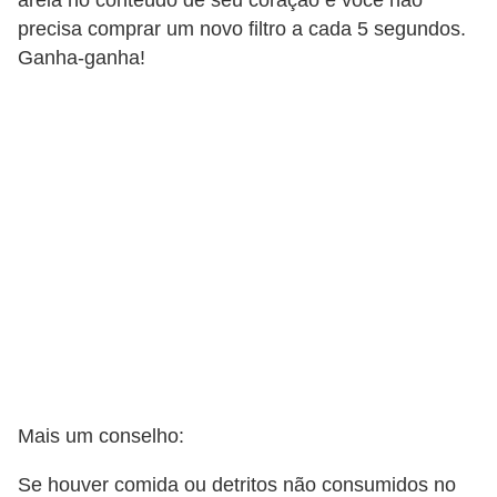
areia no conteúdo de seu coração e você não
o
precisa comprar um novo filtro a cada 5 segundos.
Ganha-ganha!
R
a
ç
a
s
d
e
a
n
i
m
a
Mais um conselho:
i
Se houver comida ou detritos não consumidos no
s