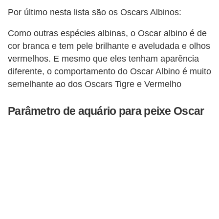
s
Por último nesta lista são os Oscars Albinos:
e
Como outras espécies albinas, o Oscar albino é de
f
cor branca e tem pele brilhante e aveludada e olhos
e
vermelhos. E mesmo que eles tenham aparência
l
diferente, o comportamento do Oscar Albino é muito
i
semelhante ao dos Oscars Tigre e Vermelho
n
Parâmetro de aquário para peixe Oscar
o
s
P
e
i
x
e