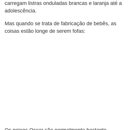
A
carregam listras onduladas brancas e laranja até a
n
adolescência.
i
Mas quando se trata de fabricação de bebês, as
m
coisas estão longe de serem fofas:
a
i
s
d
e
e
s
t
i
m
a