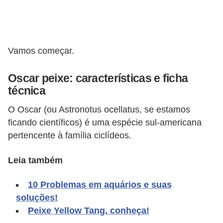
d
e
r
Vamos começar.
e
a
Oscar peixe: características e ficha
d
técnica
o
O Oscar (ou Astronotus ocellatus, se estamos
t
ficando científicos) é uma espécie sul-americana
a
pertencente à família ciclídeos.
r
Leia também
F
i
10 Problemas em aquários e suas
l
soluções!
Peixe Yellow Tang, conheça!
h