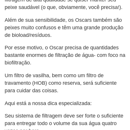
a
peixe saudável (o que, obviamente, você precisa!).
ú
d
Além de sua sensibilidade, os Oscars também são
peixes muito confusos e têm uma grande produção
e
de bioload/resíduos.
a
n
Por esse motivo, o Oscar precisa de quantidades
i
bastante enormes de filtração de água- com foco na
biofiltração.
m
a
Um filtro de vasilha, bem como um filtro de
l
travamento (HOB) como reserva, será suficiente
para cuidar das coisas.
Aqui está a nossa dica especializada:
Seu sistema de filtragem deve ser forte o suficiente
para entregar todo o volume da sua água quatro