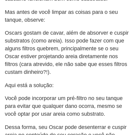
a
Mas antes de você limpar as coisas para o seu
ç
tanque, observe:
ã
o
Oscars gostam de cavar, além de absorver e cuspir
e
substratos (como areia). Isso pode fazer com que
alguns filtros quebrem, principalmente se o seu
a
Oscar estiver projetando areia diretamente nos
l
filtros (cara atrevido, ele não sabe que esses filtros
i
custam dinheiro?!).
m
e
Aqui está a solução:
n
Você pode incorporar um pré-filtro no seu tanque
t
para evitar que qualquer dano ocorra, mesmo se
a
você optar por usar areia como substrato.
ç
Dessa forma, seu Oscar pode desenterrar e cuspir
ã