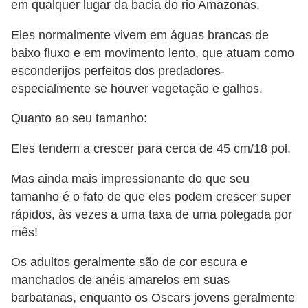
em qualquer lugar da bacia do rio Amazonas.
s
P
Eles normalmente vivem em águas brancas de
baixo fluxo e em movimento lento, que atuam como
e
esconderijos perfeitos dos predadores-
t
especialmente se houver vegetação e galhos.
s
h
Quanto ao seu tamanho:
o
Eles tendem a crescer para cerca de 45 cm/18 pol.
p
s
Mas ainda mais impressionante do que seu
tamanho é o fato de que eles podem crescer super
P
rápidos, às vezes a uma taxa de uma polegada por
e
mês!
t
Os adultos geralmente são de cor escura e
s
manchados de anéis amarelos em suas
|
barbatanas, enquanto os Oscars jovens geralmente