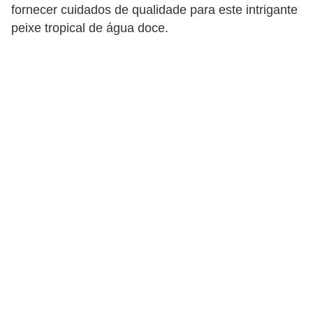
p
fornecer cuidados de qualidade para este intrigante
peixe tropical de água doce.
e
t
s
C
o
m
p
r
a
r
,
v
e
n