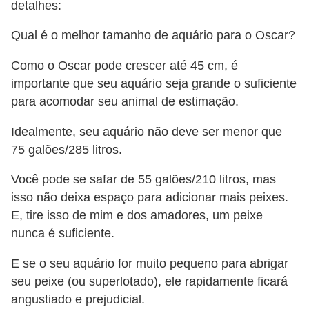
detalhes:
t
e
Qual é o melhor tamanho de aquário para o Oscar?
i
Como o Oscar pode crescer até 45 cm, é
s
importante que seu aquário seja grande o suficiente
e
para acomodar seu animal de estimação.
a
Idealmente, seu aquário não deve ser menor que
n
75 galões/285 litros.
f
í
Você pode se safar de 55 galões/210 litros, mas
b
isso não deixa espaço para adicionar mais peixes.
E, tire isso de mim e dos amadores, um peixe
i
nunca é suficiente.
o
s
E se o seu aquário for muito pequeno para abrigar
seu peixe (ou superlotado), ele rapidamente ficará
P
angustiado e prejudicial.
r