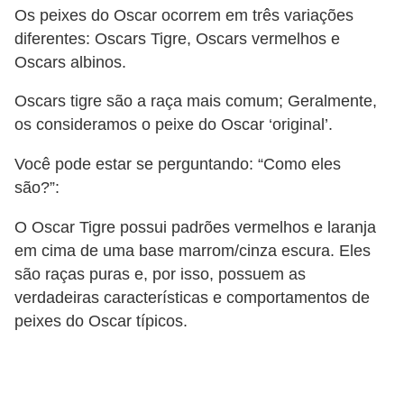
c
Os peixes do Oscar ocorrem em três variações
diferentes: Oscars Tigre, Oscars vermelhos e
o
Oscars albinos.
s
Oscars tigre são a raça mais comum; Geralmente,
A
os consideramos o peixe do Oscar ‘original’.
v
e
Você pode estar se perguntando: “Como eles
s
são?”:
o
O Oscar Tigre possui padrões vermelhos e laranja
r
em cima de uma base marrom/cinza escura. Eles
n
são raças puras e, por isso, possuem as
a
verdadeiras características e comportamentos de
m
peixes do Oscar típicos.
e
n
t